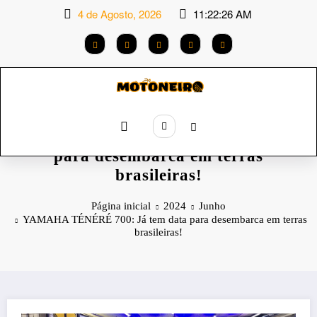
Saltar
4 de Agosto, 2026
11:22:27 AM
para
o
conteúdo
YAMAHA TÉNÉRÉ 700: Já tem data
para desembarca em terras
brasileiras!
Página inicial
2024
Junho
YAMAHA TÉNÉRÉ 700: Já tem data para desembarca em terras
brasileiras!