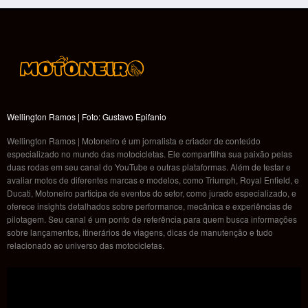
Wellington Ramos | Foto: Gustavo Epifanio
Wellington Ramos | Motoneiro é um jornalista e criador de conteúdo
especializado no mundo das motocicletas. Ele compartilha sua paixão pelas
duas rodas em seu canal do YouTube e outras plataformas. Além de testar e
avaliar motos de diferentes marcas e modelos, como Triumph, Royal Enfield, e
Ducati, Motoneiro participa de eventos do setor, como jurado especializado, e
oferece insights detalhados sobre performance, mecânica e experiências de
pilotagem. Seu canal é um ponto de referência para quem busca informações
sobre lançamentos, itinerários de viagens, dicas de manutenção e tudo
relacionado ao universo das motocicletas.