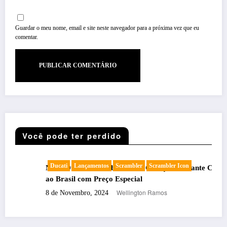
Guardar o meu nome, email e site neste navegador para a próxima vez que eu
comentar.
Você pode ter perdido
Ducati
Lançamentos
Scrambler
Scrambler Icon
Ca
Nova Ducati Scrambler Icon: Geração Vibrante Chega
En
de
ao Brasil com Preço Especial
Tu
Mot
Wellington Ramos
8 de Novembro, 2024
30 