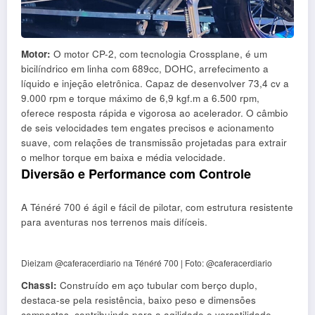
Motor:
O motor CP-2, com tecnologia Crossplane, é um
bicilíndrico em linha com 689cc, DOHC, arrefecimento a
líquido e injeção eletrônica. Capaz de desenvolver 73,4 cv a
9.000 rpm e torque máximo de 6,9 kgf.m a 6.500 rpm,
oferece resposta rápida e vigorosa ao acelerador. O câmbio
de seis velocidades tem engates precisos e acionamento
suave, com relações de transmissão projetadas para extrair
o melhor torque em baixa e média velocidade.
Diversão e Performance com Controle
A Ténéré 700 é ágil e fácil de pilotar, com estrutura resistente
para aventuras nos terrenos mais difíceis.
Dieizam @caferacerdiario na Ténéré 700 | Foto: @caferacerdiario
Chassi:
Construído em aço tubular com berço duplo,
destaca-se pela resistência, baixo peso e dimensões
compactas, contribuindo para a agilidade e versatilidade.