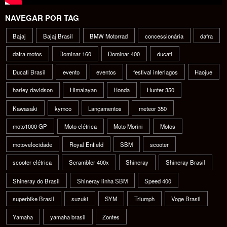
NAVEGAR POR TAG
Bajaj
Bajaj Brasil
BMW Motorrad
concessionária
dafra
dafra motos
Dominar 160
Dominar 400
ducati
Ducati Brasil
evento
eventos
festival interlagos
Haojue
harley davidson
Himalayan
Honda
Hunter 350
Kawasaki
kymco
Lançamentos
meteor 350
moto1000 GP
Moto elétrica
Moto Morini
Motos
motovelocidade
Royal Enfield
SBM
scooter
scooter elétrica
Scrambler 400x
Shineray
Shineray Brasil
Shineray do Brasil
Shineray linha SBM
Speed 400
superbike Brasil
suzuki
SYM
Triumph
Voge Brasil
Yamaha
yamaha brasil
Zontes