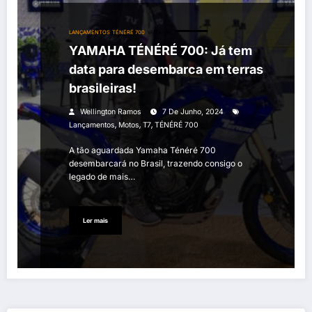
LANÇAMENTOS
TÉNÉRÉ 700
YAMAHA
YAMAHA TÉNÉRÉ 700: Já tem
data para desembarca em terras
brasileiras!
Wellington Ramos
7 De Junho, 2024
,
,
,
Lançamentos
Motos
T7
TÉNÉRÉ 700
A tão aguardada Yamaha Ténéré 700
desembarcará no Brasil, trazendo consigo o
legado de mais…
Ler mais