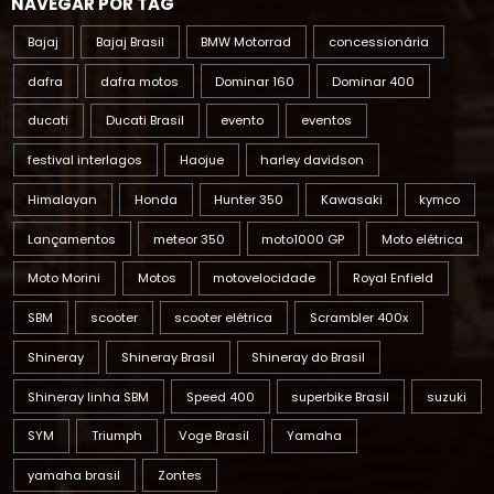
NAVEGAR POR TAG
Bajaj
Bajaj Brasil
BMW Motorrad
concessionária
dafra
dafra motos
Dominar 160
Dominar 400
ducati
Ducati Brasil
evento
eventos
festival interlagos
Haojue
harley davidson
Himalayan
Honda
Hunter 350
Kawasaki
kymco
Lançamentos
meteor 350
moto1000 GP
Moto elétrica
Moto Morini
Motos
motovelocidade
Royal Enfield
SBM
scooter
scooter elétrica
Scrambler 400x
Shineray
Shineray Brasil
Shineray do Brasil
Shineray linha SBM
Speed 400
superbike Brasil
suzuki
SYM
Triumph
Voge Brasil
Yamaha
yamaha brasil
Zontes