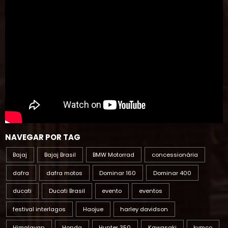
NAVEGAR POR TAG
Bajaj
Bajaj Brasil
BMW Motorrad
concessionária
dafra
dafra motos
Dominar 160
Dominar 400
ducati
Ducati Brasil
evento
eventos
festival interlagos
Haojue
harley davidson
Himalayan
Honda
Hunter 350
Kawasaki
kymco