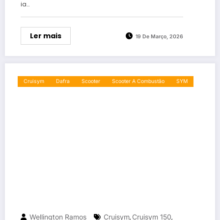
ia…
Ler mais
19 De Março, 2026
Cruisym
Dafra
Scooter
Scooter A Combustão
SYM
Wellington Ramos
Cruisym
Cruisym 150
,
,