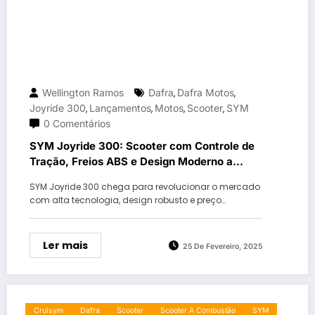
Wellington Ramos
Dafra
Dafra Motos
,
,
Joyride 300
Lançamentos
Motos
Scooter
SYM
,
,
,
,
0 Comentários
SYM Joyride 300: Scooter com Controle de
Tração, Freios ABS e Design Moderno a
Preço Surpreendente
SYM Joyride 300 chega para revolucionar o mercado
com alta tecnologia, design robusto e preço…
Ler mais
25 De Fevereiro, 2025
Cruisym
Dafra
Scooter
Scooter A Combustão
SYM