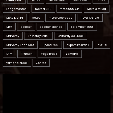
Lançamentos
meteor 350
moto1000 GP
Moto elétrica
Moto Morini
Motos
motovelocidade
Royal Enfield
SBM
scooter
scooter elétrica
Scrambler 400x
Shineray
Shineray Brasil
Shineray do Brasil
Shineray linha SBM
Speed 400
superbike Brasil
suzuki
SYM
Triumph
Voge Brasil
Yamaha
yamaha brasil
Zontes