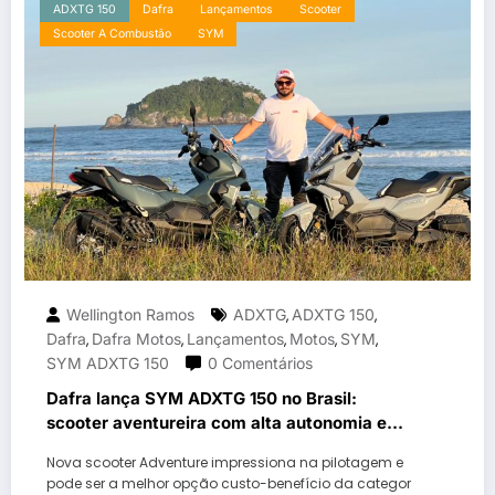
ADXTG 150
Dafra
Lançamentos
Scooter
Scooter A Combustão
SYM
Wellington Ramos
ADXTG
ADXTG 150
,
,
Dafra
Dafra Motos
Lançamentos
Motos
SYM
,
,
,
,
,
SYM ADXTG 150
0 Comentários
Dafra lança SYM ADXTG 150 no Brasil:
scooter aventureira com alta autonomia e
proposta inédita chega por R$ 21.990
Nova scooter Adventure impressiona na pilotagem e
pode ser a melhor opção custo-benefício da categor