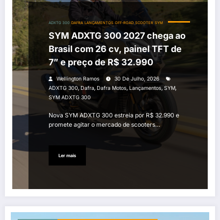
ADXTG 300
DAFRA
LANÇAMENTOS
OFF-ROAD
SCOOTER
SYM
SYM ADXTG 300 2027 chega ao
Brasil com 26 cv, painel TFT de
7” e preço de R$ 32.990
Wellington Ramos
30 De Julho, 2026
,
,
,
,
,
ADXTG 300
Dafra
Dafra Motos
Lançamentos
SYM
SYM ADXTG 300
Nova SYM ADXTG 300 estreia por R$ 32.990 e
promete agitar o mercado de scooters…
Ler mais