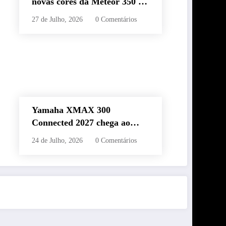
novas cores da Meteor 350 e
revela edição especial da
27 de Julho, 2026
0 Comentários
Classic 650 em Brasília
Yamaha XMAX 300
Connected 2027 chega ao
Brasil com novas cores,
24 de Julho, 2026
0 Comentários
painel conectado e quatro
anos de garantia