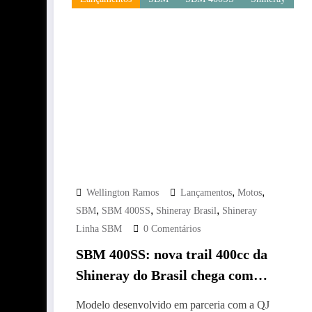
,
,
Wellington Ramos
Lançamentos
Motos
,
,
,
SBM
SBM 400SS
Shineray Brasil
Shineray
Linha SBM
0 Comentários
SBM 400SS: nova trail 400cc da
Shineray do Brasil chega com
motor bicilíndrico, TFT e preço
Modelo desenvolvido em parceria com a QJ