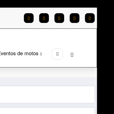
ventos de motos
Página inicial
Shineray linha SBM