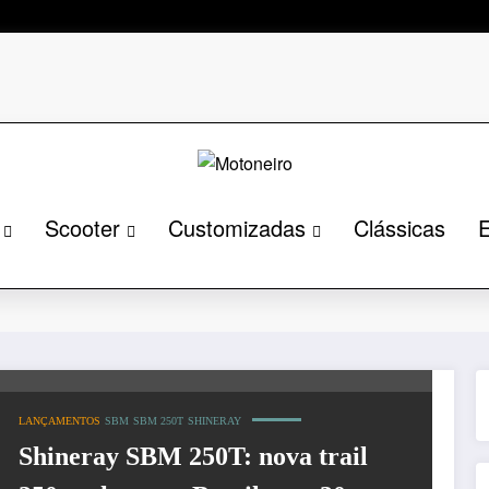
Scooter
Customizadas
Clássicas
E
 SBM
LANÇAMENTOS
SBM
SBM 250T
SHINERAY
Shineray SBM 250T: nova trail