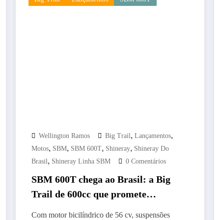
,
,
Wellington Ramos
Big Trail
Lançamentos
,
,
,
,
Motos
SBM
SBM 600T
Shineray
Shineray Do
,
Brasil
Shineray Linha SBM
0 Comentários
SBM 600T chega ao Brasil: a Big
Trail de 600cc que promete
dominar o segmento de aventura
Com motor bicilíndrico de 56 cv, suspensões