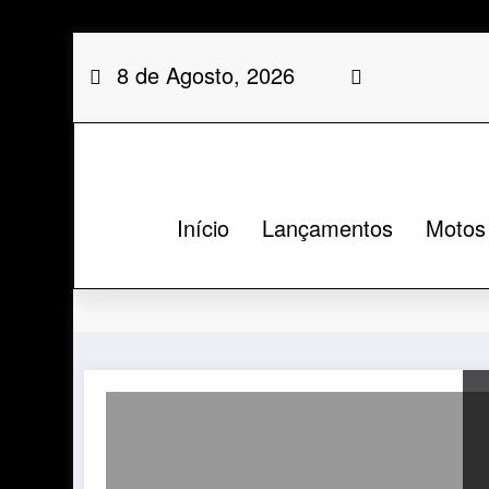
Saltar
8 de Agosto, 2026
para
o
conteúdo
Início
Lançamentos
Motos
Etiqueta: Shineray linha