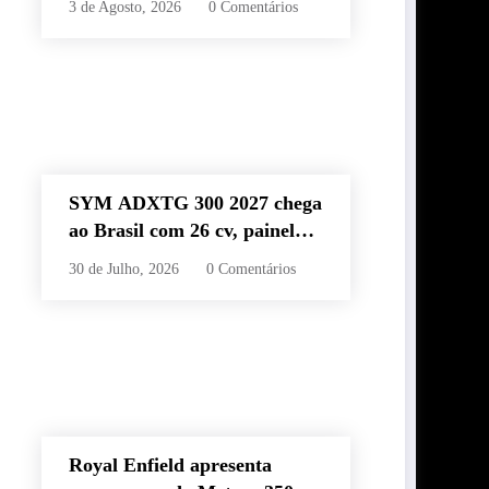
3 de Agosto, 2026
0 Comentários
60 km e estilo retrô
SYM ADXTG 300 2027 chega
ao Brasil com 26 cv, painel
TFT de 7” e preço de R$
30 de Julho, 2026
0 Comentários
32.990
Royal Enfield apresenta