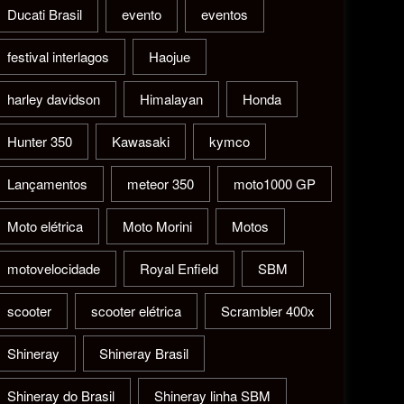
Ducati Brasil
evento
eventos
festival interlagos
Haojue
harley davidson
Himalayan
Honda
Hunter 350
Kawasaki
kymco
Lançamentos
meteor 350
moto1000 GP
Moto elétrica
Moto Morini
Motos
motovelocidade
Royal Enfield
SBM
scooter
scooter elétrica
Scrambler 400x
Shineray
Shineray Brasil
Shineray do Brasil
Shineray linha SBM