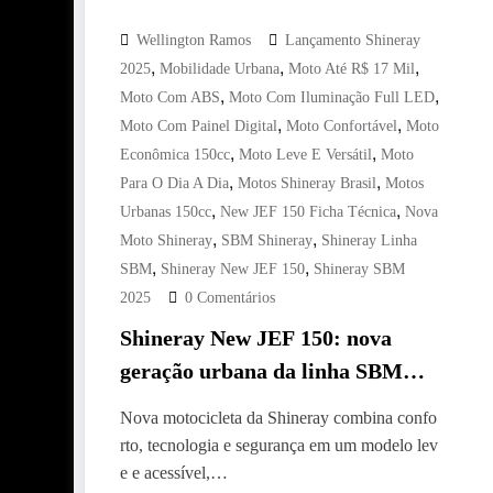
Wellington Ramos
Lançamento Shineray
,
,
,
2025
Mobilidade Urbana
Moto Até R$ 17 Mil
,
,
Moto Com ABS
Moto Com Iluminação Full LED
,
,
Moto Com Painel Digital
Moto Confortável
Moto
,
,
Econômica 150cc
Moto Leve E Versátil
Moto
,
,
Para O Dia A Dia
Motos Shineray Brasil
Motos
,
,
Urbanas 150cc
New JEF 150 Ficha Técnica
Nova
,
,
Moto Shineray
SBM Shineray
Shineray Linha
,
,
SBM
Shineray New JEF 150
Shineray SBM
2025
0 Comentários
Shineray New JEF 150: nova
geração urbana da linha SBM
chega com design moderno,
Nova motocicleta da Shineray combina confo
iluminação Full LED e freios
rto, tecnologia e segurança em um modelo lev
ABS
e e acessível,…