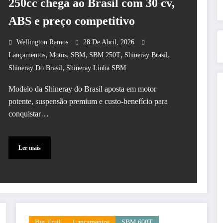
250cc chega ao Brasil com 30 cv,
ABS e preço competitivo
Wellington Ramos
28 De Abril, 2026
,
,
,
,
,
Lançamentos
Motos
SBM
SBM 250T
Shineray Brasil
,
Shineray Do Brasil
Shineray Linha SBM
Modelo da Shineray do Brasil aposta em motor
potente, suspensão premium e custo-benefício para
conquistar…
Ler mais
Big Trail
Lançamentos
SBM 600T