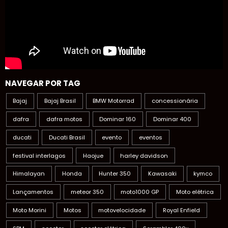
NAVEGAR POR TAG
Bajaj
Bajaj Brasil
BMW Motorrad
concessionária
dafra
dafra motos
Dominar 160
Dominar 400
ducati
Ducati Brasil
evento
eventos
festival interlagos
Haojue
harley davidson
Himalayan
Honda
Hunter 350
Kawasaki
kymco
Lançamentos
meteor 350
moto1000 GP
Moto elétrica
Moto Morini
Motos
motovelocidade
Royal Enfield