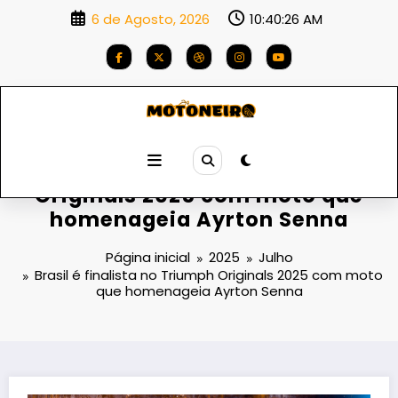
Saltar
6 de Agosto, 2026
10:40:27 AM
para
o
conteúdo
Brasil é finalista no Triumph
Originals 2025 com moto que
homenageia Ayrton Senna
Página inicial
2025
Julho
Brasil é finalista no Triumph Originals 2025 com moto
que homenageia Ayrton Senna