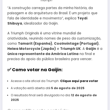
Triumph
“A construção carrega partes da minha história, da
paisagem e da arquitetura do Brasil. É um projeto que
fala de identidade e movimento”, explica
Teydi
Shibuya
, idealizador da Gaijin.
A Triumph Originals é uma vitrine mundial de
criatividade, reunindo nomes de peso da customização,
como
Tamarit (Espanha)
,
Coolnvintage (Portugal)
,
Heiwa Motorcycle (Japão)
e
Triumph UK
. A
Gaijin
é a
única representante da América Latina
na final e
precisa do apoio do público brasileiro para vencer.
✅ Como votar na Gaijin:
Acesse o site oficial da Triumph:
Clique aqui para votar
A votação está aberta até
5 de agosto de 2025
O resultado final será divulgado no dia
12 de agosto de
2025