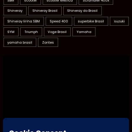
SBM
scooter
scooter elétrica
Scrambler 400x
Shineray
Shineray Brasil
Shineray do Brasil
Shineray linha SBM
Speed 400
superbike Brasil
suzuki
SYM
Triumph
Voge Brasil
Yamaha
yamaha brasil
Zontes