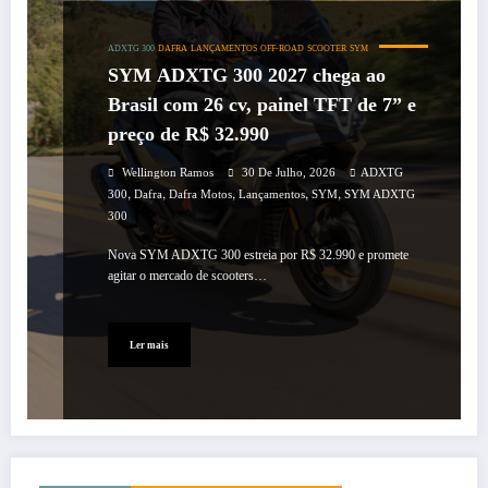
ADXTG 300
DAFRA
LANÇAMENTOS
OFF-ROAD
SCOOTER
SYM
SYM ADXTG 300 2027 chega ao
Brasil com 26 cv, painel TFT de 7” e
preço de R$ 32.990
Wellington Ramos
30 De Julho, 2026
ADXTG
,
,
,
,
,
300
Dafra
Dafra Motos
Lançamentos
SYM
SYM ADXTG
300
Nova SYM ADXTG 300 estreia por R$ 32.990 e promete
agitar o mercado de scooters…
Ler mais