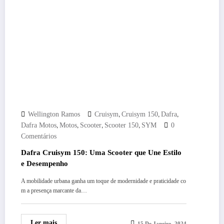
,
,
,
Wellington Ramos
Cruisym
Cruisym 150
Dafra
,
,
,
,
Dafra Motos
Motos
Scooter
Scooter 150
SYM
0
Comentários
Dafra Cruisym 150: Uma Scooter que Une Estilo
e Desempenho
A mobilidade urbana ganha um toque de modernidade e praticidade co
m a presença marcante da…
Ler mais
15 De Janeiro, 2024