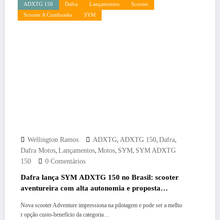
ADXTG 150
Dafra
Lançamentos
Scooter
Scooter A Combustão
SYM
,
,
,
Wellington Ramos
ADXTG
ADXTG 150
Dafra
,
,
,
,
Dafra Motos
Lançamentos
Motos
SYM
SYM ADXTG
150
0 Comentários
Dafra lança SYM ADXTG 150 no Brasil: scooter
aventureira com alta autonomia e proposta
inédita chega por R$ 21.990
Nova scooter Adventure impressiona na pilotagem e pode ser a melho
r opção custo-benefício da categoria…