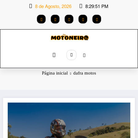
Saltar
8 de Agosto, 2026
8:29:52 PM
para
o
conteúdo
Etiqueta: dafra motos
Página inicial
dafra motos