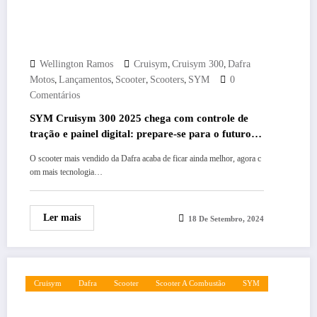
,
,
Wellington Ramos
Cruisym
Cruisym 300
Dafra
,
,
,
,
Motos
Lançamentos
Scooter
Scooters
SYM
0
Comentários
SYM Cruisym 300 2025 chega com controle de
tração e painel digital: prepare-se para o futuro
dos scooters!
O scooter mais vendido da Dafra acaba de ficar ainda melhor, agora c
om mais tecnologia…
Ler mais
18 De Setembro, 2024
Cruisym
Dafra
Scooter
Scooter A Combustão
SYM