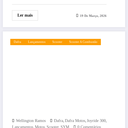
Ler mais
19 De Março, 2026
Dafra
Lançamentos
Scooter
Scooter A Combustão
,
,
,
Wellington Ramos
Dafra
Dafra Motos
Joyride 300
,
,
,
Lançamentos
Motos
Scooter
SYM
0 Comentários