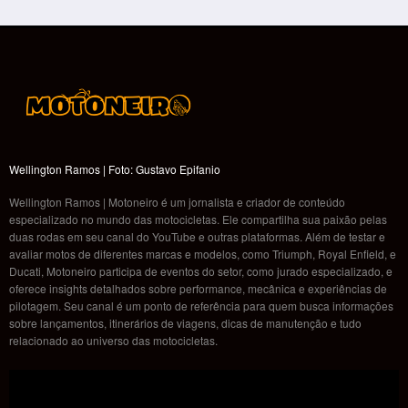
Wellington Ramos | Foto: Gustavo Epifanio
Wellington Ramos | Motoneiro é um jornalista e criador de conteúdo
especializado no mundo das motocicletas. Ele compartilha sua paixão pelas
duas rodas em seu canal do YouTube e outras plataformas. Além de testar e
avaliar motos de diferentes marcas e modelos, como Triumph, Royal Enfield, e
Ducati, Motoneiro participa de eventos do setor, como jurado especializado, e
oferece insights detalhados sobre performance, mecânica e experiências de
pilotagem. Seu canal é um ponto de referência para quem busca informações
sobre lançamentos, itinerários de viagens, dicas de manutenção e tudo
relacionado ao universo das motocicletas.