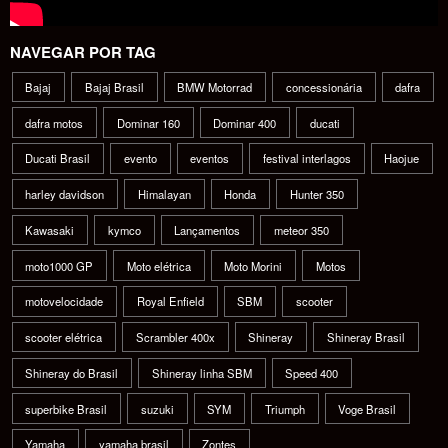
NAVEGAR POR TAG
Bajaj
Bajaj Brasil
BMW Motorrad
concessionária
dafra
dafra motos
Dominar 160
Dominar 400
ducati
Ducati Brasil
evento
eventos
festival interlagos
Haojue
harley davidson
Himalayan
Honda
Hunter 350
Kawasaki
kymco
Lançamentos
meteor 350
moto1000 GP
Moto elétrica
Moto Morini
Motos
motovelocidade
Royal Enfield
SBM
scooter
scooter elétrica
Scrambler 400x
Shineray
Shineray Brasil
Shineray do Brasil
Shineray linha SBM
Speed 400
superbike Brasil
suzuki
SYM
Triumph
Voge Brasil
Yamaha
yamaha brasil
Zontes