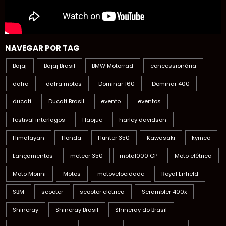
NAVEGAR POR TAG
Bajaj
Bajaj Brasil
BMW Motorrad
concessionária
dafra
dafra motos
Dominar 160
Dominar 400
ducati
Ducati Brasil
evento
eventos
festival interlagos
Haojue
harley davidson
Himalayan
Honda
Hunter 350
Kawasaki
kymco
Lançamentos
meteor 350
moto1000 GP
Moto elétrica
Moto Morini
Motos
motovelocidade
Royal Enfield
SBM
scooter
scooter elétrica
Scrambler 400x
Shineray
Shineray Brasil
Shineray do Brasil