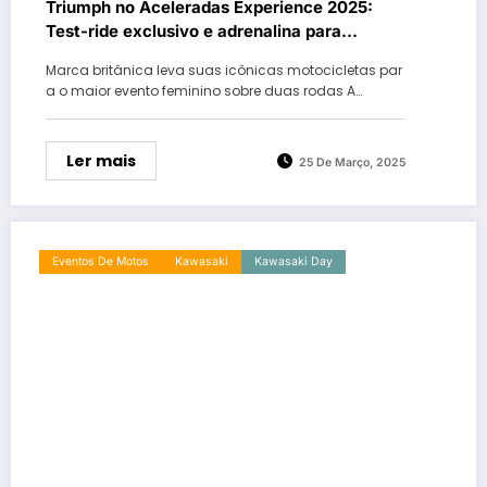
Triumph no Aceleradas Experience 2025:
Test-ride exclusivo e adrenalina para
mulheres motociclistas!
Marca britânica leva suas icônicas motocicletas par
a o maior evento feminino sobre duas rodas A…
Ler mais
25 De Março, 2025
Eventos De Motos
Kawasaki
Kawasaki Day