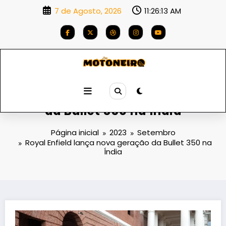
Saltar
7 de Agosto, 2026
11:26:14 AM
para
o
conteúdo
Royal Enfield lança nova geração
da Bullet 350 na Índia
Página inicial
2023
Setembro
Royal Enfield lança nova geração da Bullet 350 na
Índia