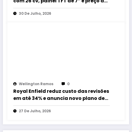
com 26 cv, painel TFT de 7” e preço de
R$ 32.990
30 De Julho, 2026
Wellington Ramos
0
Royal Enfield reduz custo das revisões
em até 34% e anuncia novo plano de
manutenção no Brasil
27 De Julho, 2026