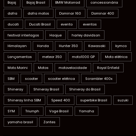
Bajaj
Bajaj Brasil
BMW Motorrad
concessionária
dafra
dafra motos
Dominar 160
Dominar 400
ducati
Ducati Brasil
evento
eventos
festival interlagos
Haojue
harley davidson
Himalayan
Honda
Hunter 350
Kawasaki
kymco
Lançamentos
meteor 350
moto1000 GP
Moto elétrica
Moto Morini
Motos
motovelocidade
Royal Enfield
SBM
scooter
scooter elétrica
Scrambler 400x
Shineray
Shineray Brasil
Shineray do Brasil
Shineray linha SBM
Speed 400
superbike Brasil
suzuki
SYM
Triumph
Voge Brasil
Yamaha
yamaha brasil
Zontes