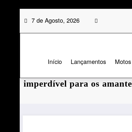
Saltar
7 de Agosto, 2026
para
o
conteúdo
Início
Lançamentos
Motos
Concurso Moto Premium: 
imperdível para os amante