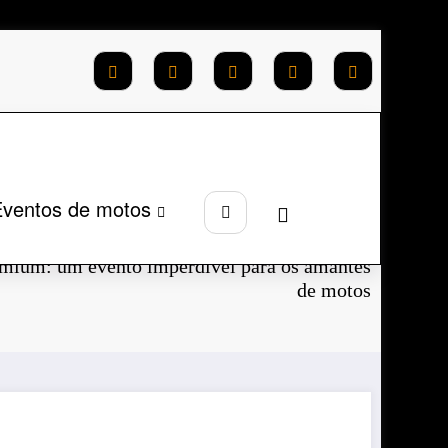
ventos de motos
Página inicial
2023
Agosto
mium: um evento imperdível para os amantes
de motos