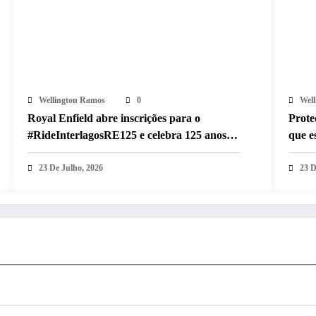
Wellington Ramos
0
Wel
Royal Enfield abre inscrições para o
Prote
#RideInterlagosRE125 e celebra 125 anos
que e
com desfile histórico em Interlagos
motoci
23 De Julho, 2026
23 D