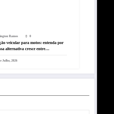
lington Ramos
0
ção veicular para motos: entenda por
ssa alternativa cresce entre
clistas no Brasil
e Julho, 2026