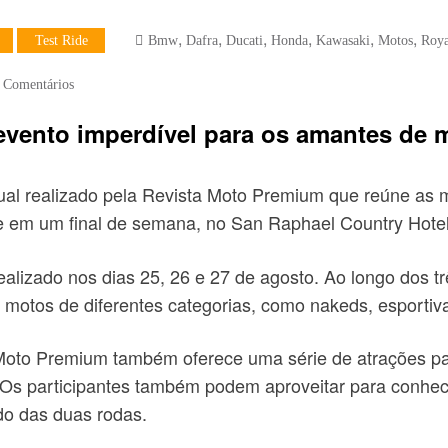
,
,
,
,
,
,
Test Ride
Bmw
Dafra
Ducati
Honda
Kawasaki
Motos
Roya
 Comentários
vento imperdível para os amantes de 
l realizado pela Revista Moto Premium que reúne as m
 em um final de semana, no San Raphael Country Hotel,
izado nos dias 25, 26 e 27 de agosto. Ao longo dos três
 motos de diferentes categorias, como nakeds, esportivas
oto Premium também oferece uma série de atrações para
es. Os participantes também podem aproveitar para conh
do das duas rodas.