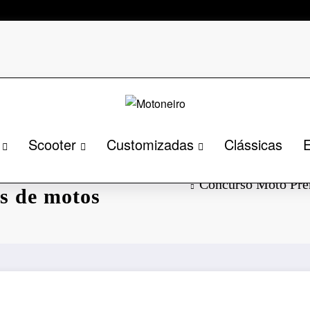
Scooter
Customizadas
Clássicas
E
um evento
Concurso Moto Pre
s de motos