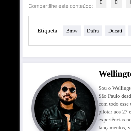
Compartilhe este conteúdo:
Etiqueta
Bmw
Dafra
Ducati
Welling
Sou o Wellingt
São Paulo desd
com todo esse 
pilotar aos 27
experiências n
lançamentos, v