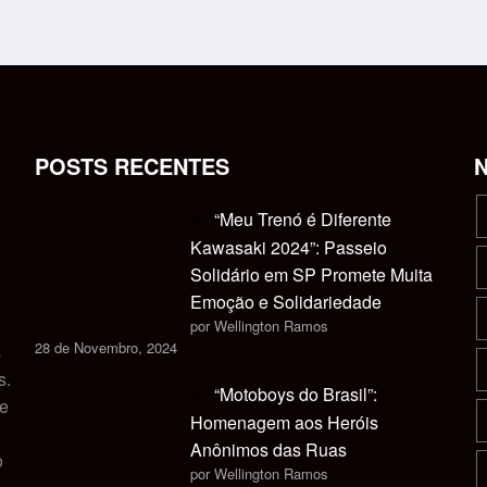
POSTS RECENTES
“Meu Trenó é Diferente
Kawasaki 2024”: Passeio
Solidário em SP Promete Muita
Emoção e Solidariedade
por Wellington Ramos
28 de Novembro, 2024
s
s.
“Motoboys do Brasil”:
 e
Homenagem aos Heróis
Anônimos das Ruas
o
por Wellington Ramos