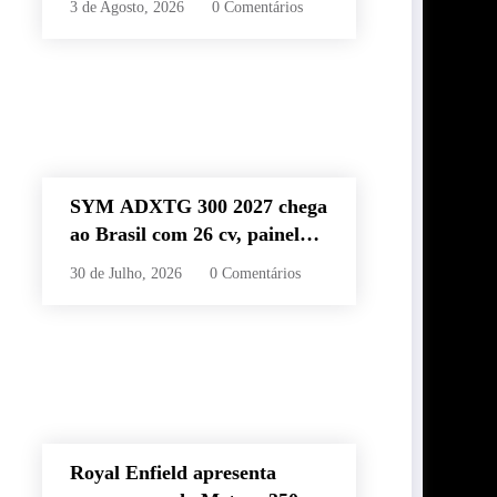
3 de Agosto, 2026
0 Comentários
60 km e estilo retrô
SYM ADXTG 300 2027 chega
ao Brasil com 26 cv, painel
TFT de 7” e preço de R$
30 de Julho, 2026
0 Comentários
32.990
Royal Enfield apresenta