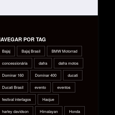
NAVEGAR POR TAG
Bajaj
Bajaj Brasil
BMW Motorrad
concessionária
dafra
dafra motos
Dominar 160
Dominar 400
ducati
Ducati Brasil
evento
eventos
festival interlagos
Haojue
harley davidson
Himalayan
Honda