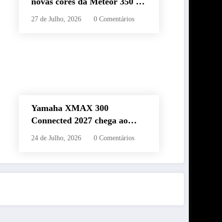
novas cores da Meteor 350 e
revela edição especial da
27 de Julho, 2026
0 Comentários
Classic 650 em Brasília
Yamaha XMAX 300
Connected 2027 chega ao
Brasil com novas cores,
24 de Julho, 2026
0 Comentários
painel conectado e quatro
anos de garantia