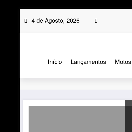
Saltar
4 de Agosto, 2026
para
o
conteúdo
Início
Lançamentos
Motos
Etiqueta: Scooter 150