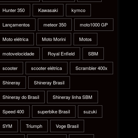
Hunter 350
Kawasaki
kymco
Lançamentos
meteor 350
moto1000 GP
Moto elétrica
Moto Morini
Motos
motovelocidade
Royal Enfield
SBM
scooter
scooter elétrica
Scrambler 400x
Shineray
Shineray Brasil
Shineray do Brasil
Shineray linha SBM
Speed 400
superbike Brasil
suzuki
SYM
Triumph
Voge Brasil