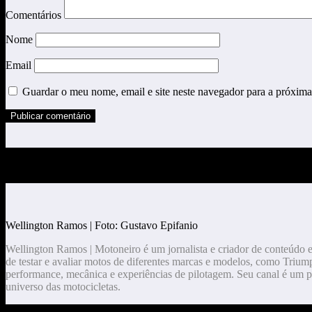
Comentários
Nome
Email
Guardar o meu nome, email e site neste navegador para a próxima
Você pode ter perdido
Wellington Ramos | Foto: Gustavo Epifanio
Wellington Ramos | Motoneiro é um jornalista e criador de conteúdo 
de testar e avaliar motos de diferentes marcas e modelos, como Triump
performance, mecânica e experiências de pilotagem. Seu canal é um p
universo das motocicletas.