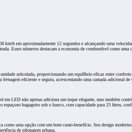
 100 km/h em aproximadamente 12 segundos e alcançando uma velocida
estrada. Esses números destacam a economia de combustível como uma car
 unidade articulada, proporcionando um equilíbrio eficaz entre conforto
 frenagem eficiente e segura, acrescentando uma camada adicional de 
ol em LED não apenas adiciona um toque elegante, mas também contribui
 o espaçoso bagageiro sob o banco, com capacidade para 25 litros, confer
a como uma opção com um bom custo-benefício. Seu design moderno, de
periência de pilotagem urbana.