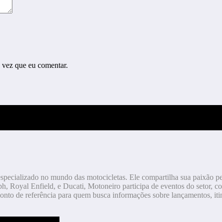
 vez que eu comentar.
especializado no mundo das motocicletas. Ele compartilha sua paixão p
h, Royal Enfield, e Ducati, Motoneiro participa de eventos do setor, co
onto de referência para quem busca informações sobre lançamentos, itin