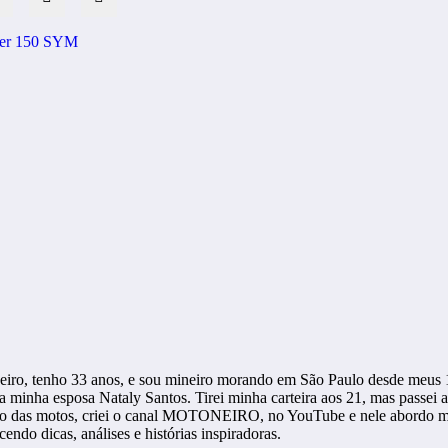
er 150
SYM
ro, tenho 33 anos, e sou mineiro morando em São Paulo desde meus 1
a minha esposa Nataly Santos. Tirei minha carteira aos 21, mas passei 
rso das motos, criei o canal MOTONEIRO, no YouTube e nele abordo mot
ndo dicas, análises e histórias inspiradoras.