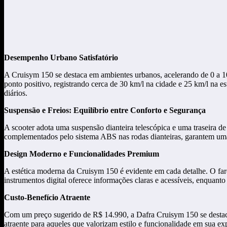
Desempenho Urbano Satisfatório
A Cruisym 150 se destaca em ambientes urbanos, acelerando de 0 a
ponto positivo, registrando cerca de 30 km/l na cidade e 25 km/l na 
diários.
Suspensão e Freios: Equilíbrio entre Conforto e Segurança
A scooter adota uma suspensão dianteira telescópica e uma traseira de
complementados pelo sistema ABS nas rodas dianteiras, garantem uma
Design Moderno e Funcionalidades Premium
A estética moderna da Cruisym 150 é evidente em cada detalhe. O far
instrumentos digital oferece informações claras e acessíveis, enquanto
Custo-Benefício Atraente
Com um preço sugerido de R$ 14.990, a Dafra Cruisym 150 se destac
atraente para aqueles que valorizam estilo e funcionalidade em sua ex