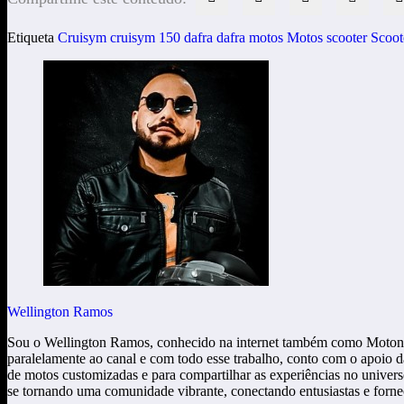
Etiqueta
Cruisym
cruisym 150
dafra
dafra motos
Motos
scooter
Scoot
Wellington Ramos
Sou o Wellington Ramos, conhecido na internet também como Motonei
paralelamente ao canal e com todo esse trabalho, conto com o apoio d
de motos customizadas e para compartilhar as experiências no unive
se tornando uma comunidade vibrante, conectando entusiastas e fornece