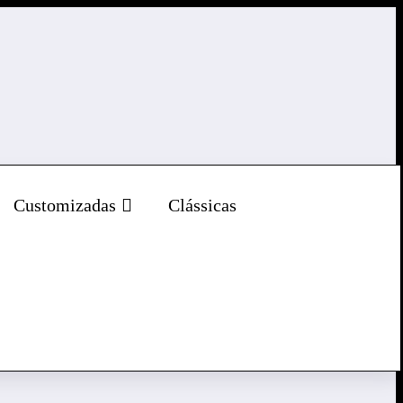
gton Ramos
15 de Janeiro, 2024
0 Comentários
Customizadas
Clássicas
ndradas fruto da colaboração entre a Dafra e a SYM. Lançada no
porâneo e eficiência.
5 cv a 8.000 rpm e torque máximo de 1,22 kgfm a 6.000 rpm, a
do cada deslocamento uma experiência agradável.