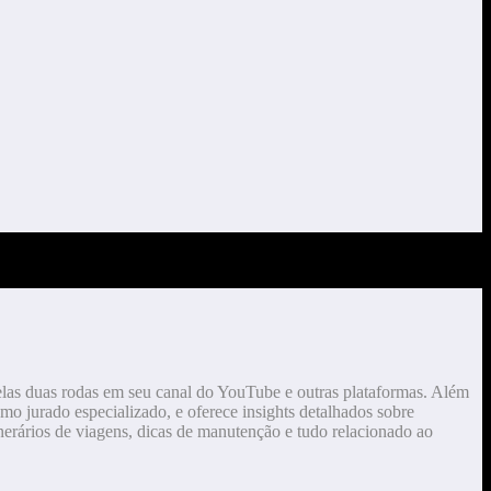
elas duas rodas em seu canal do YouTube e outras plataformas. Além
mo jurado especializado, e oferece insights detalhados sobre
erários de viagens, dicas de manutenção e tudo relacionado ao