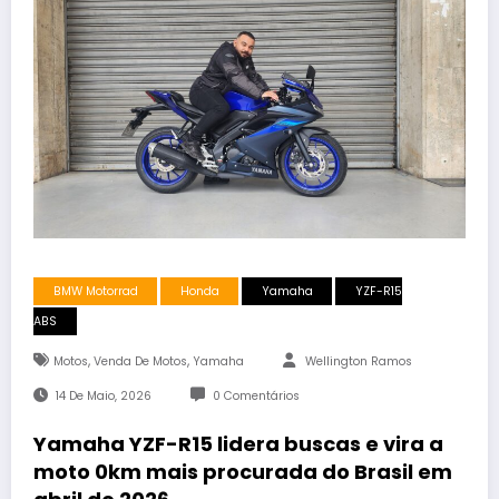
BMW Motorrad
Honda
Yamaha
YZF-R15
ABS
,
,
Motos
Venda De Motos
Yamaha
Wellington Ramos
14 De Maio, 2026
0 Comentários
Yamaha YZF-R15 lidera buscas e vira a
moto 0km mais procurada do Brasil em