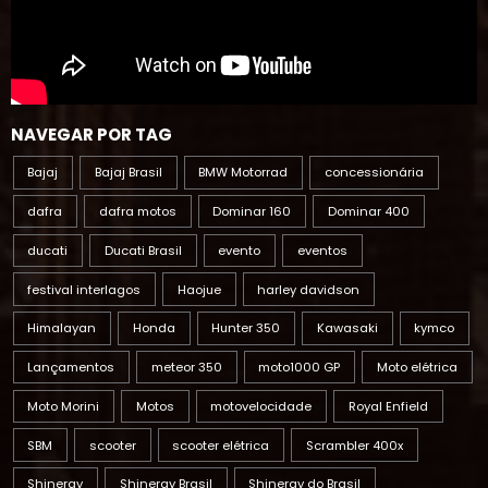
NAVEGAR POR TAG
Bajaj
Bajaj Brasil
BMW Motorrad
concessionária
dafra
dafra motos
Dominar 160
Dominar 400
ducati
Ducati Brasil
evento
eventos
festival interlagos
Haojue
harley davidson
Himalayan
Honda
Hunter 350
Kawasaki
kymco
Lançamentos
meteor 350
moto1000 GP
Moto elétrica
Moto Morini
Motos
motovelocidade
Royal Enfield
SBM
scooter
scooter elétrica
Scrambler 400x
Shineray
Shineray Brasil
Shineray do Brasil
Shineray linha SBM
Speed 400
superbike Brasil
suzuki