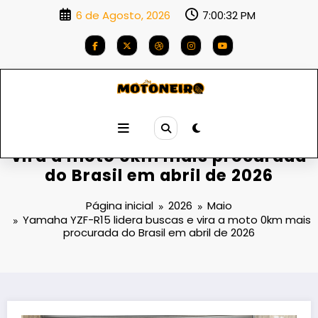
Saltar
6 de Agosto, 2026
7:00:34 PM
para
o
conteúdo
Yamaha YZF-R15 lidera buscas e
vira a moto 0km mais procurada
do Brasil em abril de 2026
Página inicial
2026
Maio
Yamaha YZF-R15 lidera buscas e vira a moto 0km mais
procurada do Brasil em abril de 2026