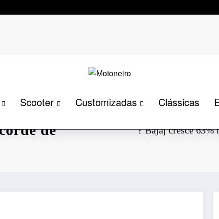
Scooter
Customizadas
Clássicas
E
l no primeiro
ecorde de
Bajaj cresce 63% n