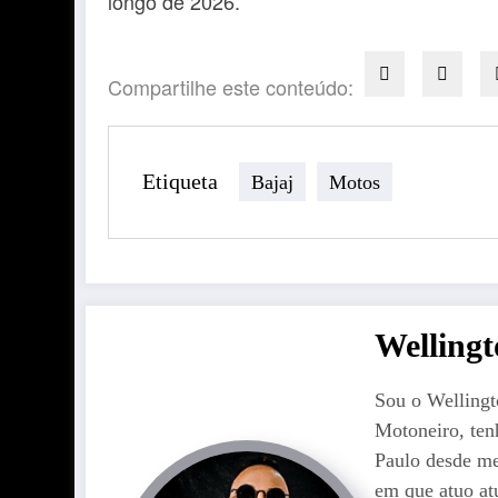
longo de 2026.
Compartilhe este conteúdo:
Etiqueta
Bajaj
Motos
Welling
Sou o Welling
Motoneiro, ten
Paulo desde me
em que atuo at