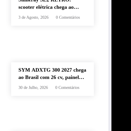
scooter elétrica chega ao
Brasil com autonomia de até
3 de Agosto, 2026
0 Comentários
60 km e estilo retrô
SYM ADXTG 300 2027 chega
ao Brasil com 26 cv, painel
TFT de 7” e preço de R$
30 de Julho, 2026
0 Comentários
32.990