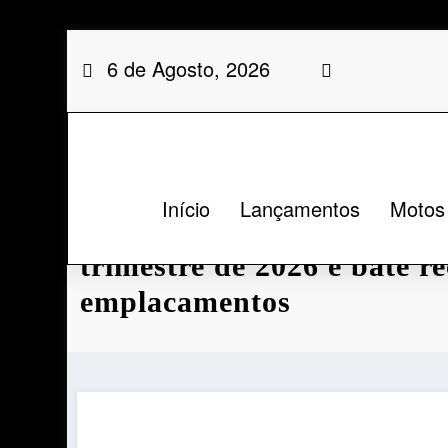
Saltar
6 de Agosto, 2026
para
o
conteúdo
Início
Lançamentos
Motos
Bajaj cresce 63% no Brasi
trimestre de 2026 e bate r
emplacamentos