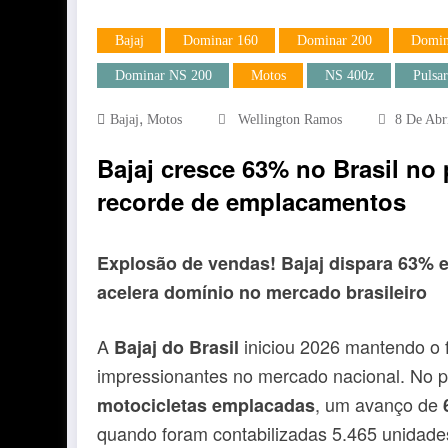
Bajaj
Dominar 160
Dominar 200
Domin
Dominar NS 200
Motos
NS 400z
Pulsa
,
Bajaj
Motos
Wellington Ramos
8 De Abr
Bajaj cresce 63% no Brasil no 
recorde de emplacamentos
Explosão de vendas! Bajaj dispara 63% e
acelera domínio no mercado brasileiro
A
iniciou 2026 mantendo o f
Bajaj do Brasil
impressionantes no mercado nacional. No p
, um avanço de
motocicletas emplacadas
quando foram contabilizadas 5.465 unidade