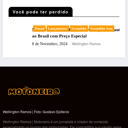
Você pode ter perdido
Ducati
Lançamentos
Scrambler
Scrambler Icon
Nova Ducati Scrambler Icon: Geração Vibrante Chega
ao Brasil com Preço Especial
Wellington Ramos
8 de Novembro, 2024
Wellington Ramos | Foto: Gustavo Epifanio
Wellington Ramos | Motoneiro é um jornalista e criador de conteúdo
especializado no mundo das motocicletas. Ele compartilha sua paixão pelas