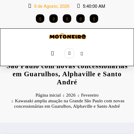
Saltar
9 de Agosto, 2026
5:40:00 AM
para
o
conteúdo
Kawasaki amplia atuação na Grande
São Paulo com novas concessionárias
em Guarulhos, Alphaville e Santo
André
Página inicial
2026
Fevereiro
Kawasaki amplia atuação na Grande São Paulo com novas
concessionárias em Guarulhos, Alphaville e Santo André