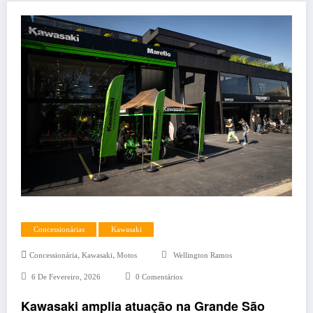
Concessionárias
Kawasaki
,
,
Concessionária
Kawasaki
Motos
Wellington Ramos
6 De Fevereiro, 2026
0 Comentários
Kawasaki amplia atuação na Grande São