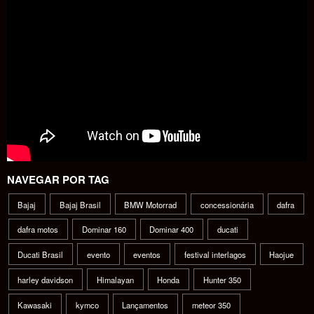
NAVEGAR POR TAG
Bajaj
Bajaj Brasil
BMW Motorrad
concessionária
dafra
dafra motos
Dominar 160
Dominar 400
ducati
Ducati Brasil
evento
eventos
festival interlagos
Haojue
harley davidson
Himalayan
Honda
Hunter 350
Kawasaki
kymco
Lançamentos
meteor 350