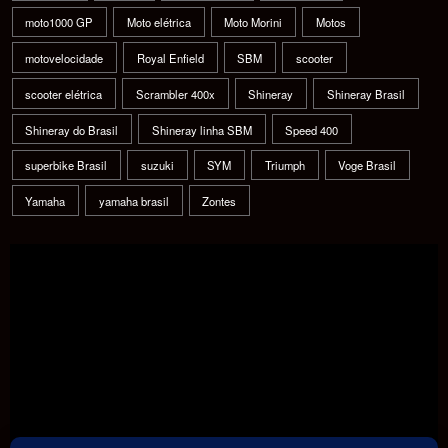
moto1000 GP
Moto elétrica
Moto Morini
Motos
motovelocidade
Royal Enfield
SBM
scooter
scooter elétrica
Scrambler 400x
Shineray
Shineray Brasil
Shineray do Brasil
Shineray linha SBM
Speed 400
superbike Brasil
suzuki
SYM
Triumph
Voge Brasil
Yamaha
yamaha brasil
Zontes