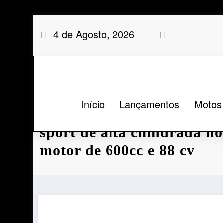
Saltar
4 de Agosto, 2026
para
o
conteúdo
Início
Lançamentos
Motos
SBM 600R: Shineray lança
sport de alta cilindrada n
motor de 600cc e 88 cv