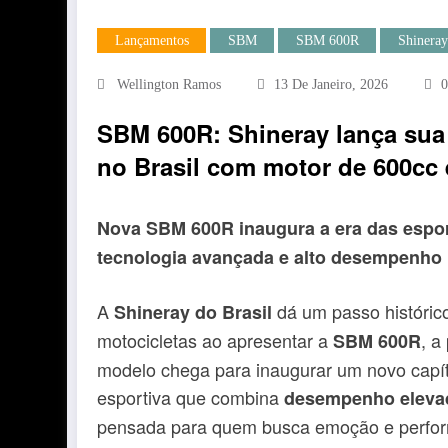
Lançamentos
SBM
SBM 600R
Shineray
Wellington Ramos
13 De Janeiro, 2026
0
SBM 600R: Shineray lança sua p
no Brasil com motor de 600cc 
Nova SBM 600R inaugura a era das esport
tecnologia avançada e alto desempenho p
A
dá um passo histórico
Shineray do Brasil
motocicletas ao apresentar a
, a
SBM 600R
modelo chega para inaugurar um novo capít
esportiva que combina
desempenho elevado
pensada para quem busca emoção e perform