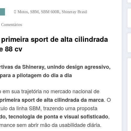
,
,
,
Motos
SBM
SBM 600R
Shineray Brasil
 Comentários
rimeira sport de alta cilindrada
e 88 cv
ivas da Shineray, unindo design agressivo,
ara a pilotagem do dia a dia
 em sua trajetória no mercado nacional de
. O
primeira sport de alta cilindrada da marca
ulo da linha SBM, trazendo uma proposta
,
, tecnologia de ponta e visual sofisticado
ance sem abrir mão da usabilidade diária.