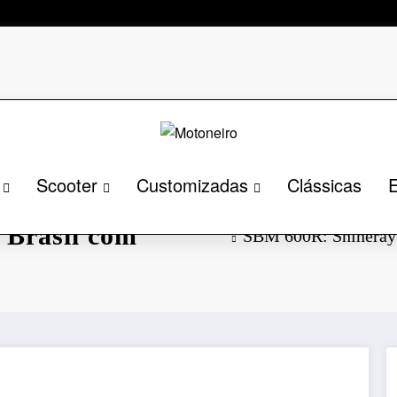
Scooter
Customizadas
Clássicas
E
 sua primeira
o Brasil com
SBM 600R: Shineray l