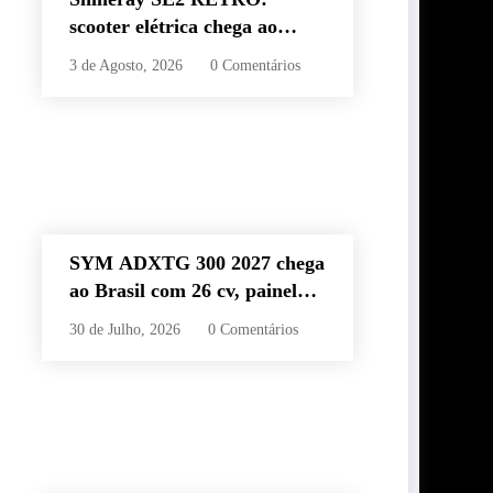
scooter elétrica chega ao
Brasil com autonomia de até
3 de Agosto, 2026
0 Comentários
60 km e estilo retrô
SYM ADXTG 300 2027 chega
ao Brasil com 26 cv, painel
TFT de 7” e preço de R$
30 de Julho, 2026
0 Comentários
32.990