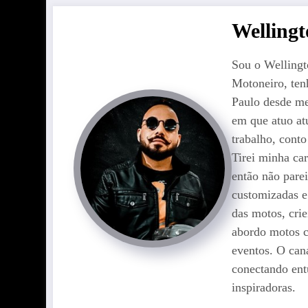
Welling
Sou o Welling
Motoneiro, ten
Paulo desde me
em que atuo at
trabalho, cont
Tirei minha car
então não pare
customizadas e
das motos, cr
abordo motos c
eventos. O can
conectando entu
inspiradoras.