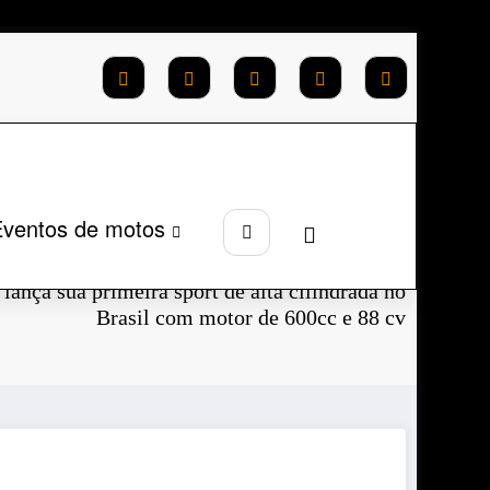
ventos de motos
Página inicial
2026
Janeiro
ança sua primeira sport de alta cilindrada no
Brasil com motor de 600cc e 88 cv