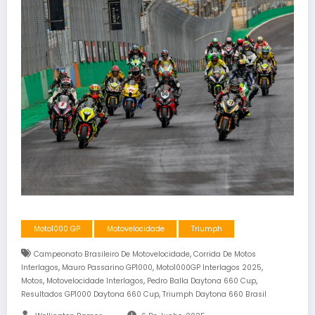
Moto1000 GP
Motovelocidade
Triumph
,
Campeonato Brasileiro De Motovelocidade
Corrida De Motos
,
,
,
Interlagos
Mauro Passarino GP1000
Moto1000GP Interlagos 2025
,
,
,
Motos
Motovelocidade Interlagos
Pedro Balla Daytona 660 Cup
,
Resultados GP1000 Daytona 660 Cup
Triumph Daytona 660 Brasil