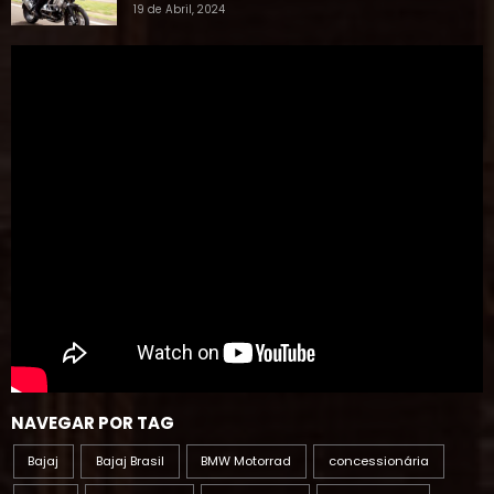
NAVEGAR POR TAG
Bajaj
Bajaj Brasil
BMW Motorrad
concessionária
dafra
dafra motos
Dominar 160
Dominar 400
ducati
Ducati Brasil
evento
eventos