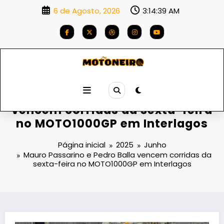
Saltar
6 de Agosto, 2026
3:14:41 AM
para
o
conteúdo
Mauro Passarino e Pedro Balla
vencem corridas da sexta-feira
no MOTO1000GP em Interlagos
Página inicial
2025
Junho
Mauro Passarino e Pedro Balla vencem corridas da
sexta-feira no MOTO1000GP em Interlagos