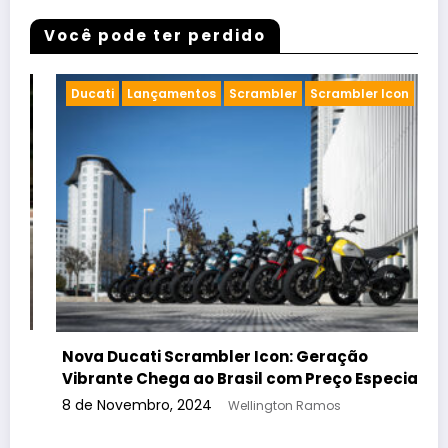
Você pode ter perdido
Cafe racer
Chopper
Concurso de Motos
Customizadas
Eventos de motos
Encontro de Motos Customizadas em Limeira:
Saiba Tudo Sobre o Evento que Movimentará a
Cena Motociclística!
30 de Setembro, 2024
Wellington Ramos