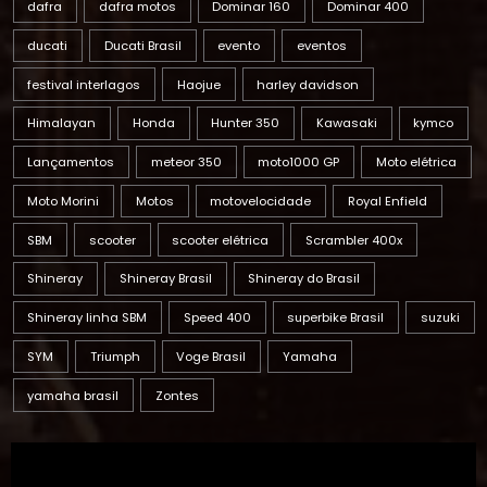
festival interlagos
Haojue
harley davidson
Himalayan
Honda
Hunter 350
Kawasaki
kymco
Lançamentos
meteor 350
moto1000 GP
Moto elétrica
Moto Morini
Motos
motovelocidade
Royal Enfield
SBM
scooter
scooter elétrica
Scrambler 400x
Shineray
Shineray Brasil
Shineray do Brasil
Shineray linha SBM
Speed 400
superbike Brasil
suzuki
SYM
Triumph
Voge Brasil
Yamaha
yamaha brasil
Zontes