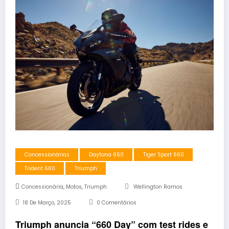
Concessionárias
Daytona 660
Tiger Sport 660
Trident 660
Triumph
,
,
Concessionária
Motos
Triumph
Wellington Ramos
18 De Março, 2025
0 Comentários
Triumph anuncia “660 Day” com test rides e