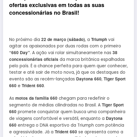
ofertas exclusivas em todas as suas
concessionárias no Brasil!
22 de março (sábado)
Triumph
No próximo dia
, a
vai
agitar os apaixonados por duas rodas com o primeiro
“660 Day”
38
. A ação vai rolar simultaneamente nas
concessionárias oficiais
da marca britânica espalhadas
pelo país. É a chance perfeita para quem quer conhecer,
testar e até sair de moto nova, já que os destaques do
Daytona 660
Tiger Sport
evento são as recém-lançadas
,
660
Trident 660
e
.
motos da família 660
As
chegam para redefinir o
Tiger Sport
segmento de médias cilindradas no Brasil. A
660
promete conquistar quem busca uma companheira
Daytona
de viagens confortável e versátil, enquanto a
660
entrega o DNA esportivo da Triumph com potência
Trident 660
e agressividade. Já a
se apresenta como a