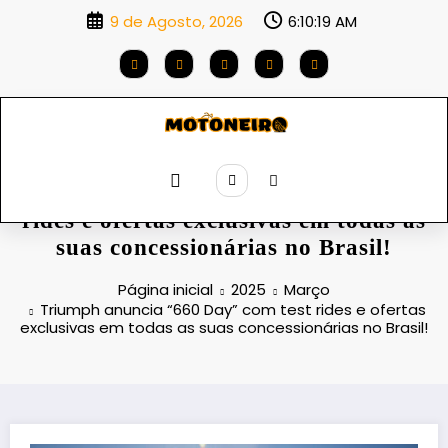
Saltar
9 de Agosto, 2026
6:10:20 AM
para
o
conteúdo
Triumph anuncia “660 Day” com test
rides e ofertas exclusivas em todas as
suas concessionárias no Brasil!
Página inicial
2025
Março
Triumph anuncia “660 Day” com test rides e ofertas
exclusivas em todas as suas concessionárias no Brasil!