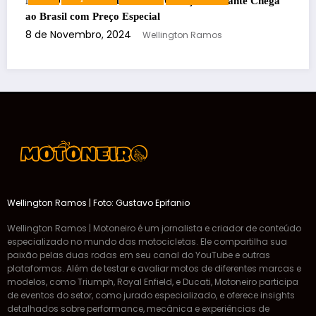
te Chega
Encontro de Motos Customizadas em Limeira: Saib
de motos
Tudo Sobre o Evento que Movimentará a Cena
Motociclística!
30 de Setembro, 2024
Wellington Ramos
Wellington Ramos | Foto: Gustavo Epifanio
Wellington Ramos | Motoneiro é um jornalista e criador de conteúdo
especializado no mundo das motocicletas. Ele compartilha sua
paixão pelas duas rodas em seu canal do YouTube e outras
plataformas. Além de testar e avaliar motos de diferentes marcas e
modelos, como Triumph, Royal Enfield, e Ducati, Motoneiro participa
de eventos do setor, como jurado especializado, e oferece insights