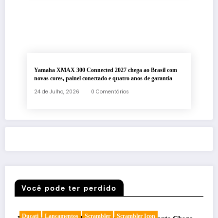
Yamaha XMAX 300 Connected 2027 chega ao Brasil com
novas cores, painel conectado e quatro anos de garantia
24 de Julho, 2026
0 Comentários
Você pode ter perdido
Cafe racer
Chopper
Concurso de Motos
Customizadas
E