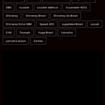
Moto Morini
Motos
motovelocidade
Royal Enfield
SBM
scooter
scooter elétrica
Scrambler 400x
Shineray
Shineray Brasil
Shineray do Brasil
Shineray linha SBM
Speed 400
superbike Brasil
suzuki
SYM
Triumph
Voge Brasil
Yamaha
yamaha brasil
Zontes