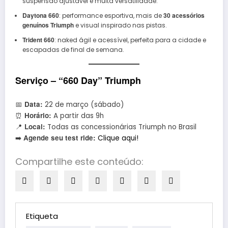
suspensão ajustável e muita versatilidade.
Daytona 660
30 acessórios
: performance esportiva, mais de
genuínos Triumph
e visual inspirado nas pistas.
Trident 660
: naked ágil e acessível, perfeita para a cidade e
escapadas de final de semana.
Serviço – “660 Day” Triumph
Data:
📅
22 de março (sábado)
Horário:
⏰
A partir das 9h
Local:
📍
Todas as concessionárias Triumph no Brasil
Agende seu test ride:
➡️
Clique aqui!
Compartilhe este conteúdo:
Etiqueta