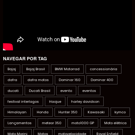
NAVEGAR POR TAG
Bajaj
Bajaj Brasil
BMW Motorrad
concessionária
dafra
dafra motos
Dominar 160
Dominar 400
ducati
Ducati Brasil
evento
eventos
festival interlagos
Haojue
harley davidson
Himalayan
Honda
Hunter 350
Kawasaki
kymco
Lançamentos
meteor 350
moto1000 GP
Moto elétrica