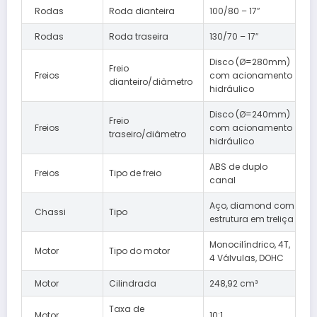
Rodas
Roda dianteira
100/80 – 17″
Rodas
Roda traseira
130/70 – 17″
Disco (Ø=280mm)
Freio
Freios
com acionamento
dianteiro/diâmetro
hidráulico
Disco (Ø=240mm)
Freio
Freios
com acionamento
traseiro/diâmetro
hidráulico
ABS de duplo
Freios
Tipo de freio
canal
Aço, diamond com
Chassi
Tipo
estrutura em treliça
Monocilíndrico, 4T,
Motor
Tipo do motor
4 Válvulas, DOHC
Motor
Cilindrada
248,92 cm³
Taxa de
Motor
10:1