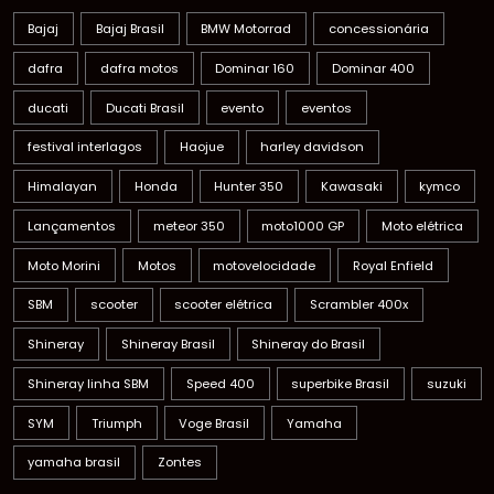
Bajaj
Bajaj Brasil
BMW Motorrad
concessionária
dafra
dafra motos
Dominar 160
Dominar 400
ducati
Ducati Brasil
evento
eventos
festival interlagos
Haojue
harley davidson
Himalayan
Honda
Hunter 350
Kawasaki
kymco
Lançamentos
meteor 350
moto1000 GP
Moto elétrica
Moto Morini
Motos
motovelocidade
Royal Enfield
SBM
scooter
scooter elétrica
Scrambler 400x
Shineray
Shineray Brasil
Shineray do Brasil
Shineray linha SBM
Speed 400
superbike Brasil
suzuki
SYM
Triumph
Voge Brasil
Yamaha
yamaha brasil
Zontes