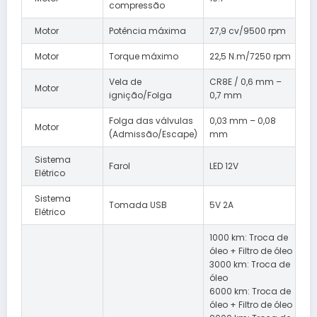
compressão
Motor
Potência máxima
27,9 cv/9500 rpm
Motor
Torque máximo
22,5 N.m/7250 rpm
Vela de
CR8E / 0,6 mm –
Motor
ignição/Folga
0,7 mm
Folga das válvulas
0,03 mm – 0,08
Motor
(Admissão/Escape)
mm
Sistema
Farol
LED 12V
Elétrico
Sistema
Tomada USB
5V 2A
Elétrico
1000 km: Troca de
óleo + Filtro de óleo
3000 km: Troca de
óleo
6000 km: Troca de
óleo + Filtro de óleo