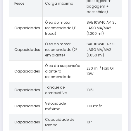
passageiro +
Pesos
Carga máxima
bagagem +
acessórios)
Óleo do motor
SAE 10W40 API SL
Capacidades
recomendado (1ª
JASO MA/MA2
troca)
(1.200 ml)
Óleo do motor
SAE 10W40 API SL
Capacidades
recomendado (2ª
JASO MA/MA2
em diante)
(1.050 ml)
Óleo da suspensão
230 ml / Fork Oil
Capacidades
dianteira
10W
recomendado
Tanque de
Capacidades
13,5 L
combustível
Velocidade
Capacidades
130 km/h
máxima
Capacidade de
Capacidades
10º
rampa