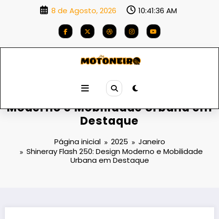
Saltar
8 de Agosto, 2026
10:41:37 AM
para
o
conteúdo
Shineray Flash 250: Design
Moderno e Mobilidade Urbana em
Destaque
Página inicial
2025
Janeiro
Shineray Flash 250: Design Moderno e Mobilidade
Urbana em Destaque