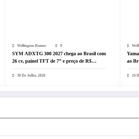
Wellington Ramos
0
Wel
SYM ADXTG 300 2027 chega ao Brasil com
Yama
26 cv, painel TFT de 7” e preço de R$
ao Br
32.990
e qua
30 De Julho, 2026
24 D