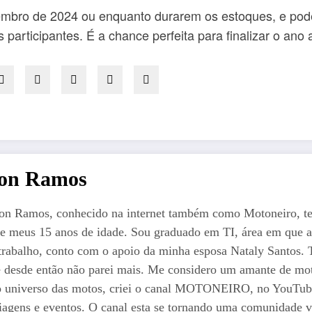
zembro de 2024 ou enquanto durarem os estoques, e po
s participantes. É a chance perfeita para finalizar o an
ton Ramos
on Ramos, conhecido na internet também como Motoneiro, t
e meus 15 anos de idade. Sou graduado em TI, área em que a
trabalho, conto com o apoio da minha esposa Nataly Santos. Ti
 e desde então não parei mais. Me considero um amante de mot
o universo das motos, criei o canal MOTONEIRO, no YouTube 
iagens e eventos. O canal esta se tornando uma comunidade vi