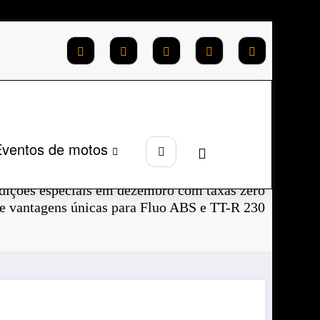
ventos de motos
Página inicial
2024
Novembro
dições especiais em dezembro com taxas zero
e vantagens únicas para Fluo ABS e TT-R 230