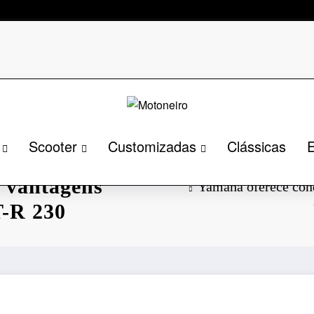
Scooter
Customizadas
Clássicas
E
especiais em
 vantagens
Yamaha oferece con
T-R 230