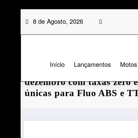
Saltar
8 de Agosto, 2026
para
o
conteúdo
Início
Lançamentos
Motos
Yamaha oferece condições 
dezembro com taxas zero e
únicas para Fluo ABS e T