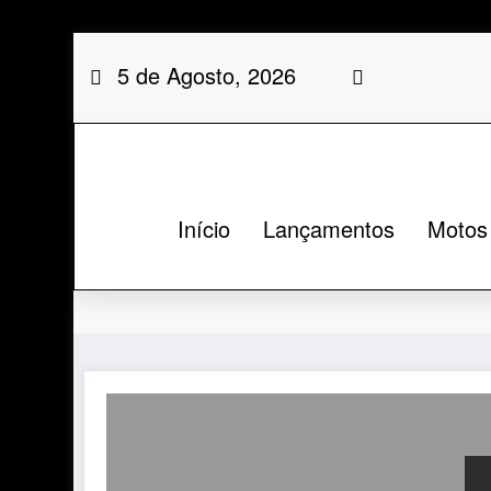
Saltar
5 de Agosto, 2026
para
o
conteúdo
Início
Lançamentos
Motos
Categoria: Fluo ABS