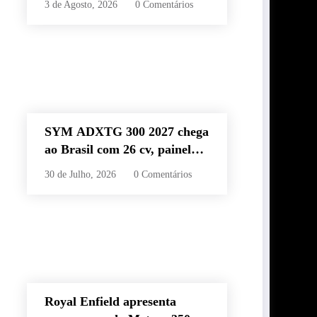
3 de Agosto, 2026
0 Comentários
60 km e estilo retrô
SYM ADXTG 300 2027 chega
ao Brasil com 26 cv, painel
TFT de 7” e preço de R$
30 de Julho, 2026
0 Comentários
32.990
Royal Enfield apresenta