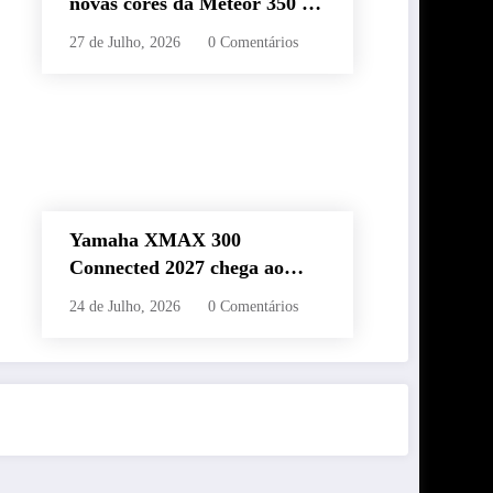
novas cores da Meteor 350 e
revela edição especial da
27 de Julho, 2026
0 Comentários
Classic 650 em Brasília
Yamaha XMAX 300
Connected 2027 chega ao
Brasil com novas cores,
24 de Julho, 2026
0 Comentários
painel conectado e quatro
anos de garantia