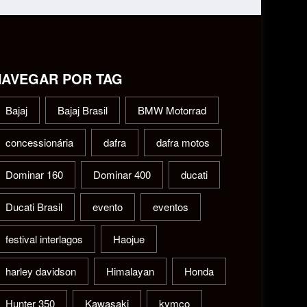
NAVEGAR POR TAG
Bajaj
Bajaj Brasil
BMW Motorrad
concessionária
dafra
dafra motos
Dominar 160
Dominar 400
ducati
Ducati Brasil
evento
eventos
festival interlagos
Haojue
harley davidson
Himalayan
Honda
Hunter 350
Kawasaki
kymco