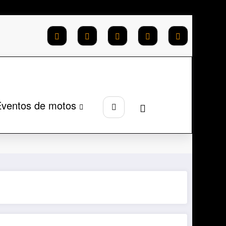
ventos de motos
a inicial
Montadoras
Yamaha
Fluo ABS