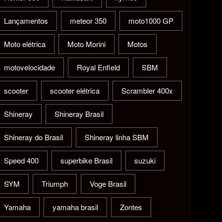
Lançamentos
meteor 350
moto1000 GP
Moto elétrica
Moto Morini
Motos
motovelocidade
Royal Enfield
SBM
scooter
scooter elétrica
Scrambler 400x
Shineray
Shineray Brasil
Shineray do Brasil
Shineray linha SBM
Speed 400
superbike Brasil
suzuki
SYM
Triumph
Voge Brasil
Yamaha
yamaha brasil
Zontes