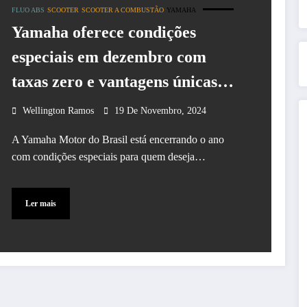
FLUO ABS
SCOOTER
SCOOTER A COMBUSTÃO
YAMAHA
Yamaha oferece condições
especiais em dezembro com
taxas zero e vantagens únicas
para Fluo ABS e TT-R 230
Wellington Ramos
19 De Novembro, 2024
A Yamaha Motor do Brasil está encerrando o ano
com condições especiais para quem deseja…
Ler mais