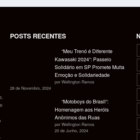
POSTS RECENTES
“Meu Trenó é Diferente
Kawasaki 2024”: Passeio
Solidário em SP Promete Muita
Emoção e Solidariedade
por Wellington Ramos
28 de Novembro, 2024
s
s.
“Motoboys do Brasil”:
 e
Homenagem aos Heróis
Anônimos das Ruas
o
por Wellington Ramos
20 de Junho, 2024
.