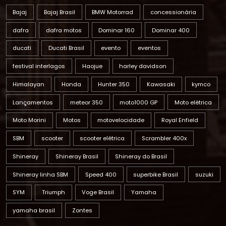
NAVEGAR POR TAG
Bajaj
Bajaj Brasil
BMW Motorrad
concessionária
dafra
dafra motos
Dominar 160
Dominar 400
ducati
Ducati Brasil
evento
eventos
festival interlagos
Haojue
harley davidson
Himalayan
Honda
Hunter 350
Kawasaki
kymco
Lançamentos
meteor 350
moto1000 GP
Moto elétrica
Moto Morini
Motos
motovelocidade
Royal Enfield
SBM
scooter
scooter elétrica
Scrambler 400x
Shineray
Shineray Brasil
Shineray do Brasil
Shineray linha SBM
Speed 400
superbike Brasil
suzuki
SYM
Triumph
Voge Brasil
Yamaha
yamaha brasil
Zontes