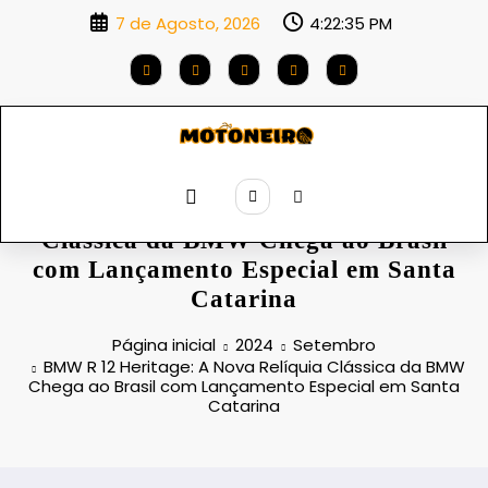
Saltar
7 de Agosto, 2026
4:22:36 PM
para
o
conteúdo
BMW R 12 Heritage: A Nova Relíquia
Clássica da BMW Chega ao Brasil
com Lançamento Especial em Santa
Catarina
Página inicial
2024
Setembro
BMW R 12 Heritage: A Nova Relíquia Clássica da BMW
Chega ao Brasil com Lançamento Especial em Santa
Catarina