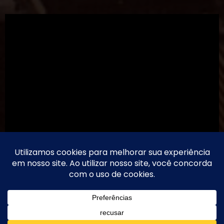
TikTok
Threads
Instagram
Youtube
Facebook
Contato
Motoneiro - Canal & Blog
Motoneiro
| 2026 | Powered By
SpiceThemes