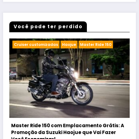
Você pode ter perdido
Ducati
Lançamentos
Scrambler
Scrambler Icon
A
Nova Ducati Scrambler Icon: Geração
Vibrante Chega ao Brasil com Preço Especial