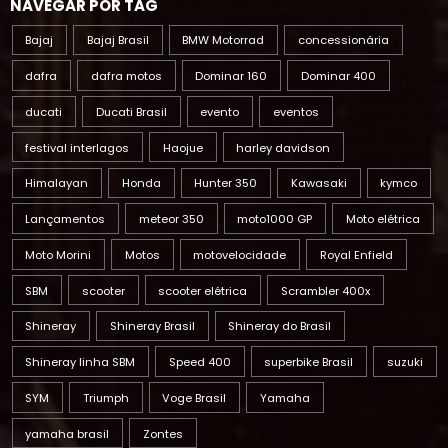
Bajaj
Bajaj Brasil
BMW Motorrad
concessionária
dafra
dafra motos
Dominar 160
Dominar 400
ducati
Ducati Brasil
evento
eventos
festival interlagos
Haojue
harley davidson
Himalayan
Honda
Hunter 350
Kawasaki
kymco
Lançamentos
meteor 350
moto1000 GP
Moto elétrica
Moto Morini
Motos
motovelocidade
Royal Enfield
SBM
scooter
scooter elétrica
Scrambler 400x
Shineray
Shineray Brasil
Shineray do Brasil
Shineray linha SBM
Speed 400
superbike Brasil
suzuki
SYM
Triumph
Voge Brasil
Yamaha
yamaha brasil
Zontes