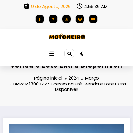
Saltar
9 de Agosto, 2026
4:56:37 AM
para
o
conteúdo
BMW R 1300 GS: Sucesso na Pré-
Venda e Lote Extra Disponível!
Página inicial
2024
Março
BMW R 1300 GS: Sucesso na Pré-Venda e Lote Extra
Disponível!