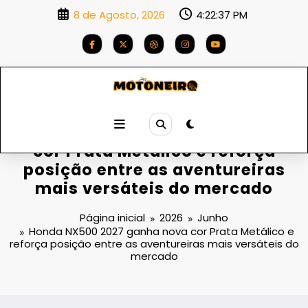
Saltar
8 de Agosto, 2026
4:22:38 PM
para
o
conteúdo
Honda NX500 2027 ganha nova
cor Prata Metálico e reforça
posição entre as aventureiras
mais versáteis do mercado
Página inicial
2026
Junho
Honda NX500 2027 ganha nova cor Prata Metálico e
reforça posição entre as aventureiras mais versáteis do
mercado