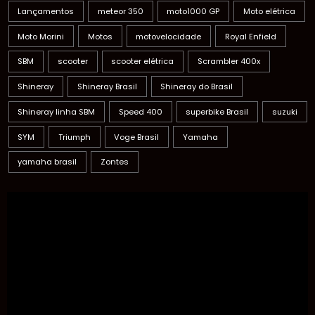
Lançamentos
meteor 350
moto1000 GP
Moto elétrica
Moto Morini
Motos
motovelocidade
Royal Enfield
SBM
scooter
scooter elétrica
Scrambler 400x
Shineray
Shineray Brasil
Shineray do Brasil
Shineray linha SBM
Speed 400
superbike Brasil
suzuki
SYM
Triumph
Voge Brasil
Yamaha
yamaha brasil
Zontes