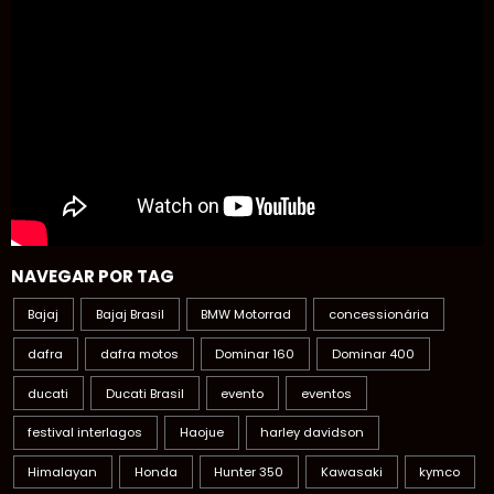
NAVEGAR POR TAG
Bajaj
Bajaj Brasil
BMW Motorrad
concessionária
dafra
dafra motos
Dominar 160
Dominar 400
ducati
Ducati Brasil
evento
eventos
festival interlagos
Haojue
harley davidson
Himalayan
Honda
Hunter 350
Kawasaki
kymco