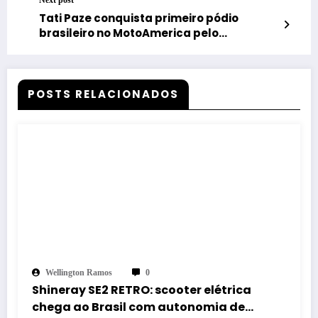
Next post
Tati Paze conquista primeiro pódio
brasileiro no MotoAmerica pelo
programa Build Train Race da Royal
Enfield
POSTS RELACIONADOS
Wellington Ramos
0
Shineray SE2 RETRO: scooter elétrica
chega ao Brasil com autonomia de