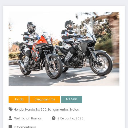
Honda
Lançamentos
NX 500
,
,
,
Honda
Honda Nx 500
Lançamentos
Motos
Wellington Ramos
2 De Junho, 2026
0 Comentários