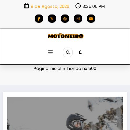
Saltar
8 de Agosto, 2026
3:35:06 PM
para
o
conteúdo
Etiqueta: honda nx 500
Página inicial
honda nx 500