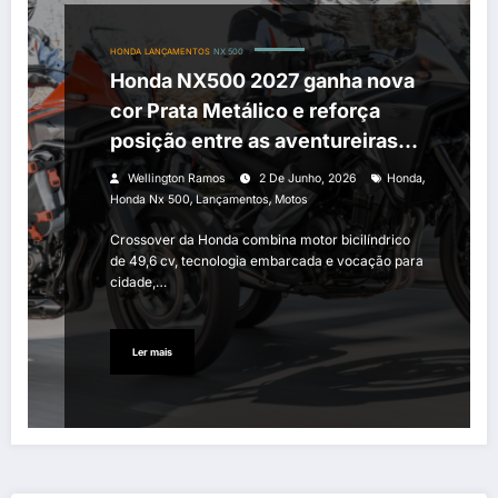
HONDA
LANÇAMENTOS
NX 500
Honda NX500 2027 ganha nova
cor Prata Metálico e reforça
posição entre as aventureiras
mais versáteis do mercado
,
Wellington Ramos
2 De Junho, 2026
Honda
,
,
Honda Nx 500
Lançamentos
Motos
Crossover da Honda combina motor bicilíndrico
de 49,6 cv, tecnologia embarcada e vocação para
cidade,…
Ler mais