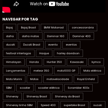
NAVEGAR POR TAG
Bajaj
Bajaj Brasil
BMW Motorrad
concessionária
dafra
dafra motos
Dominar 160
Dominar 400
ducati
Ducati Brasil
evento
eventos
festival interlagos
Haojue
harley davidson
Himalayan
Honda
Hunter 350
Kawasaki
kymco
Lançamentos
meteor 350
moto1000 GP
Moto elétrica
Moto Morini
Motos
motovelocidade
Royal Enfield
SBM
scooter
scooter elétrica
Scrambler 400x
Shineray
Shineray Brasil
Shineray do Brasil
Shineray linha SBM
Speed 400
superbike Brasil
suzuki