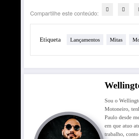
Compartilhe este conteúdo:
Etiqueta
Lançamentos
Mitas
Mo
Welling
Sou o Welling
Motoneiro, ten
Paulo desde me
em que atuo at
trabalho, cont