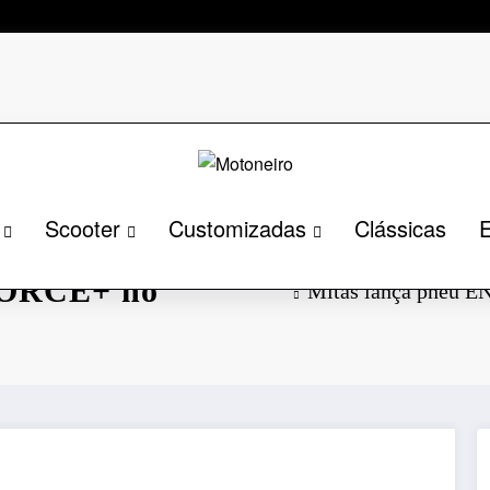
Scooter
Customizadas
Clássicas
E
RO TRAIL-ADV
 FORCE+ no
Mitas lança pneu 