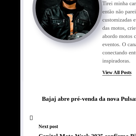
Tirei minha car
então não pare
customizadas e
das motos, cr
abordo motos c
eventos. O can
conectando entu
inspiradoras.
View All Posts
Bajaj abre pré-venda da nova Pulsa
Next post
Capital Moto Week 2025 confirma Biq