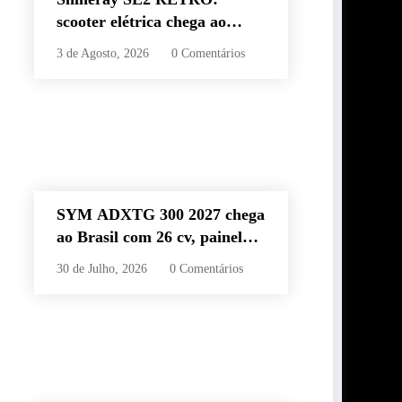
scooter elétrica chega ao
Brasil com autonomia de até
3 de Agosto, 2026
0 Comentários
60 km e estilo retrô
SYM ADXTG 300 2027 chega
ao Brasil com 26 cv, painel
TFT de 7” e preço de R$
30 de Julho, 2026
0 Comentários
32.990