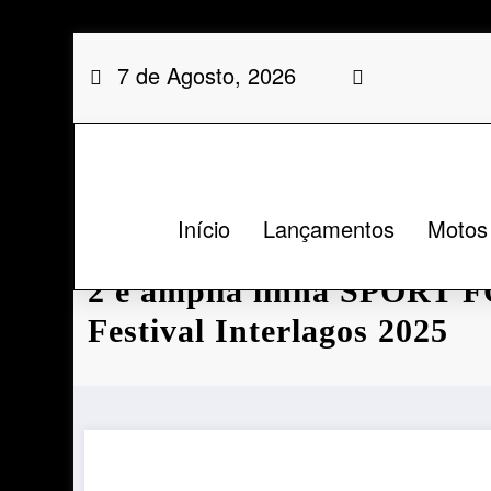
Saltar
7 de Agosto, 2026
para
o
conteúdo
Início
Lançamentos
Motos
Mitas lança pneu ENDU
2 e amplia linha SPORT
Festival Interlagos 2025