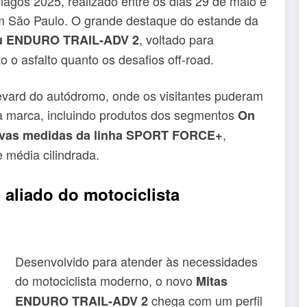
rlagos 2025, realizado entre os dias 29 de maio e
em São Paulo. O grande destaque do estande da
, voltado para
u ENDURO TRAIL-ADV 2
o o asfalto quanto os desafios off-road.
evard do autódromo, onde os visitantes puderam
a marca, incluindo produtos dos segmentos
On
,
vas medidas da linha SPORT FORCE+
 média cilindrada.
liado do motociclista
Desenvolvido para atender às necessidades
do motociclista moderno, o novo
Mitas
chega com um perfil
ENDURO TRAIL-ADV 2