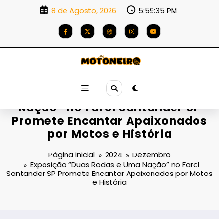
Saltar
8 de Agosto, 2026
5:59:37 PM
para
o
conteúdo
Exposição “Duas Rodas e Uma
Nação” no Farol Santander SP
Promete Encantar Apaixonados
por Motos e História
Página inicial
2024
Dezembro
Exposição “Duas Rodas e Uma Nação” no Farol
Santander SP Promete Encantar Apaixonados por Motos
e História