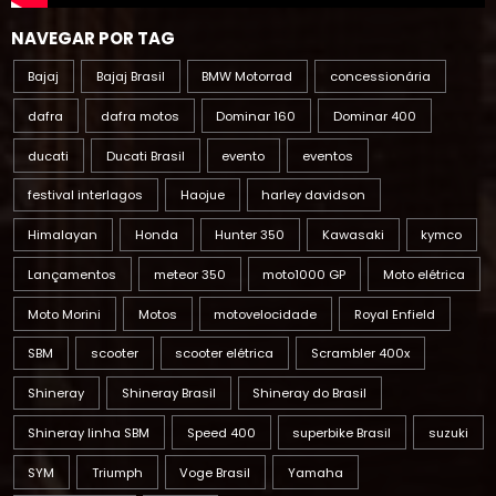
Bajaj
Bajaj Brasil
BMW Motorrad
concessionária
dafra
dafra motos
Dominar 160
Dominar 400
ducati
Ducati Brasil
evento
eventos
festival interlagos
Haojue
harley davidson
Himalayan
Honda
Hunter 350
Kawasaki
kymco
Lançamentos
meteor 350
moto1000 GP
Moto elétrica
Moto Morini
Motos
motovelocidade
Royal Enfield
SBM
scooter
scooter elétrica
Scrambler 400x
Shineray
Shineray Brasil
Shineray do Brasil
Shineray linha SBM
Speed 400
superbike Brasil
suzuki
SYM
Triumph
Voge Brasil
Yamaha
yamaha brasil
Zontes