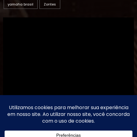
TikTok
Threads
Instagram
Youtube
Facebook
Contato
Motoneiro - Canal & Blog
Motoneiro
| 2026 | Powered By
SpiceThemes