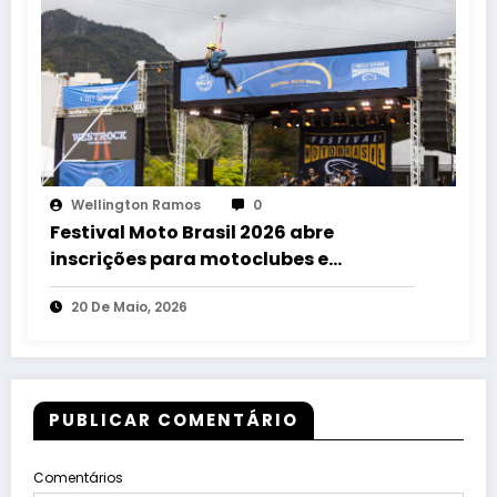
Wellington Ramos
0
Festival Moto Brasil 2026 abre
inscrições para motoclubes e
confirma tributo aos Mamonas
20 De Maio, 2026
Assassinas
PUBLICAR COMENTÁRIO
Comentários