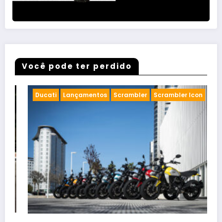
Você pode ter perdido
Cafe racer
Chopper
Concurso de Motos
Customizadas
Eventos de motos
Encontro de Motos Customizadas em Limeira:
Saiba Tudo Sobre o Evento que Movimentará a
Cena Motociclística!