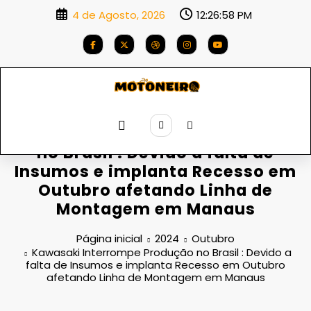
Saltar
4 de Agosto, 2026
12:26:59 PM
para
o
conteúdo
Kawasaki Interrompe Produção
no Brasil : Devido a falta de
Insumos e implanta Recesso em
Outubro afetando Linha de
Montagem em Manaus
Página inicial
2024
Outubro
Kawasaki Interrompe Produção no Brasil : Devido a
falta de Insumos e implanta Recesso em Outubro
afetando Linha de Montagem em Manaus