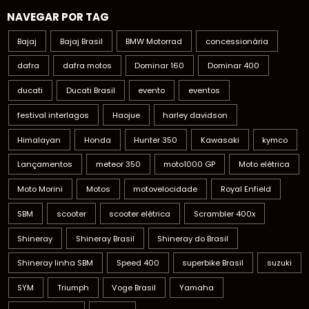
NAVEGAR POR TAG
Bajaj
Bajaj Brasil
BMW Motorrad
concessionária
dafra
dafra motos
Dominar 160
Dominar 400
ducati
Ducati Brasil
evento
eventos
festival interlagos
Haojue
harley davidson
Himalayan
Honda
Hunter 350
Kawasaki
kymco
Lançamentos
meteor 350
moto1000 GP
Moto elétrica
Moto Morini
Motos
motovelocidade
Royal Enfield
SBM
scooter
scooter elétrica
Scrambler 400x
Shineray
Shineray Brasil
Shineray do Brasil
Shineray linha SBM
Speed 400
superbike Brasil
suzuki
SYM
Triumph
Voge Brasil
Yamaha