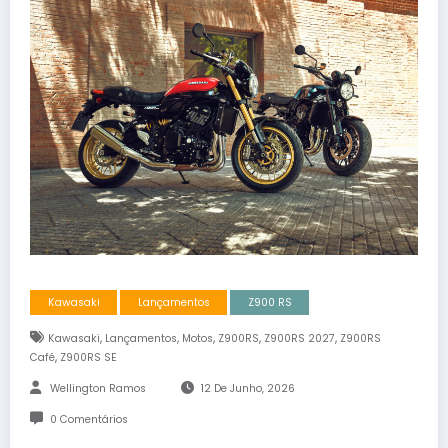
Kawasaki
Lançamentos
Z900 RS
,
,
,
,
,
Kawasaki
Lançamentos
Motos
Z900RS
Z900RS 2027
Z900RS
,
Café
Z900RS SE
Wellington Ramos
12 De Junho, 2026
0 Comentários