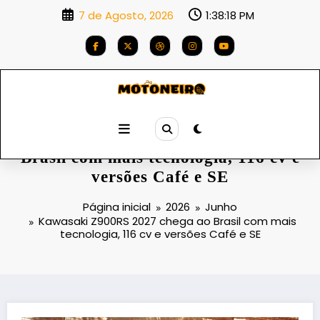
Saltar
7 de Agosto, 2026
1:38:19 PM
para
o
conteúdo
Kawasaki Z900RS 2027 chega ao
Brasil com mais tecnologia, 116 cv e
versões Café e SE
Página inicial
2026
Junho
Kawasaki Z900RS 2027 chega ao Brasil com mais
tecnologia, 116 cv e versões Café e SE