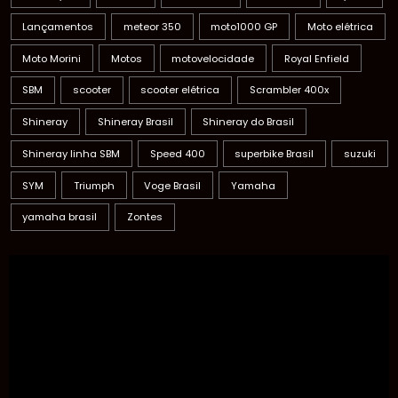
Lançamentos
meteor 350
moto1000 GP
Moto elétrica
Moto Morini
Motos
motovelocidade
Royal Enfield
SBM
scooter
scooter elétrica
Scrambler 400x
Shineray
Shineray Brasil
Shineray do Brasil
Shineray linha SBM
Speed 400
superbike Brasil
suzuki
SYM
Triumph
Voge Brasil
Yamaha
yamaha brasil
Zontes