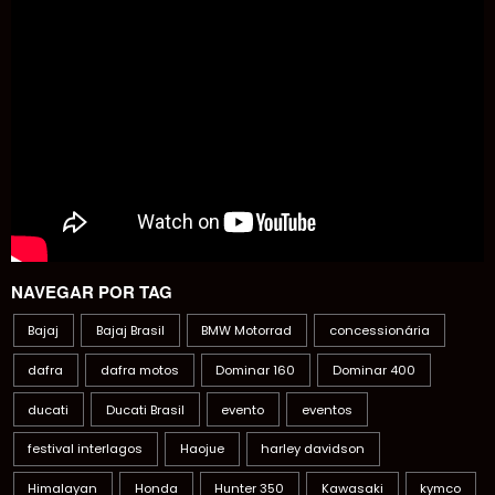
NAVEGAR POR TAG
Bajaj
Bajaj Brasil
BMW Motorrad
concessionária
dafra
dafra motos
Dominar 160
Dominar 400
ducati
Ducati Brasil
evento
eventos
festival interlagos
Haojue
harley davidson
Himalayan
Honda
Hunter 350
Kawasaki
kymco