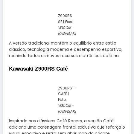
Z900RS
Foto:
SE |
VGCOM –
KAWASAKI
A versão tradicional mantém o equilíbrio entre estilo
clássico, tecnologia moderna e desempenho esportivo,
reunindo todos os novos recursos eletrônicos da linha.
Kawasaki Z900RS Café
Z900RS –
CAFÉ |
Foto:
VGCOM –
KAWASAKI
Inspirada nas clássicas Café Racers, a versão Café
adiciona uma carenagem frontal exclusiva que reforça o
visual esportivo e retrô sem abrir mão do pacote