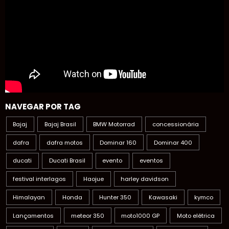
NAVEGAR POR TAG
Bajaj
Bajaj Brasil
BMW Motorrad
concessionária
dafra
dafra motos
Dominar 160
Dominar 400
ducati
Ducati Brasil
evento
eventos
festival interlagos
Haojue
harley davidson
Himalayan
Honda
Hunter 350
Kawasaki
kymco
Lançamentos
meteor 350
moto1000 GP
Moto elétrica