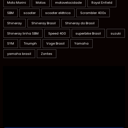
Moto Morini
Motos
motovelocidade
Royal Enfield
SBM
scooter
scooter elétrica
Scrambler 400x
Shineray
Shineray Brasil
Shineray do Brasil
Shineray linha SBM
Speed 400
superbike Brasil
suzuki
SYM
Triumph
Voge Brasil
Yamaha
yamaha brasil
Zontes