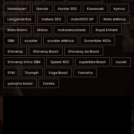
Himalayan
Honda
Hunter 350
Kawasaki
kymco
Lançamentos
meteor 350
moto1000 GP
Moto elétrica
Moto Morini
Motos
motovelocidade
Royal Enfield
SBM
scooter
scooter elétrica
Scrambler 400x
Shineray
Shineray Brasil
Shineray do Brasil
Shineray linha SBM
Speed 400
superbike Brasil
suzuki
SYM
Triumph
Voge Brasil
Yamaha
yamaha brasil
Zontes