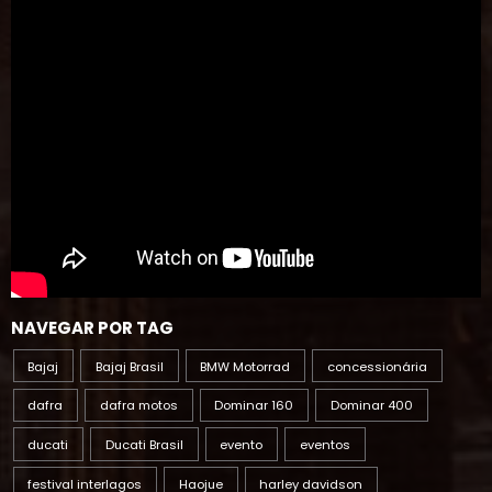
NAVEGAR POR TAG
Bajaj
Bajaj Brasil
BMW Motorrad
concessionária
dafra
dafra motos
Dominar 160
Dominar 400
ducati
Ducati Brasil
evento
eventos
festival interlagos
Haojue
harley davidson