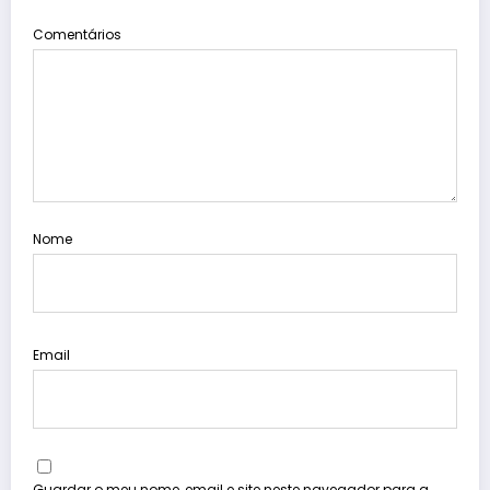
Comentários
Nome
Email
Guardar o meu nome, email e site neste navegador para a