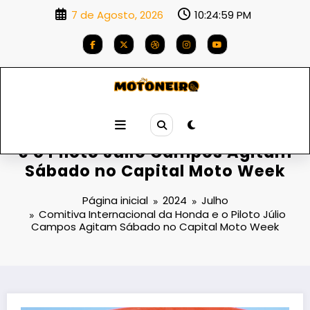
Saltar
7 de Agosto, 2026
10:25:00 PM
para
o
conteúdo
Comitiva Internacional da Honda
e o Piloto Júlio Campos Agitam
Sábado no Capital Moto Week
Página inicial
2024
Julho
Comitiva Internacional da Honda e o Piloto Júlio
Campos Agitam Sábado no Capital Moto Week