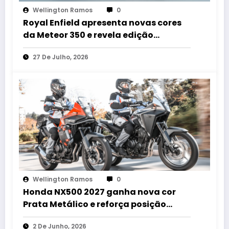
Wellington Ramos
0
Royal Enfield apresenta novas cores
da Meteor 350 e revela edição
especial da Classic 650 em Brasília
27 De Julho, 2026
Wellington Ramos
0
Honda NX500 2027 ganha nova cor
Prata Metálico e reforça posição
entre as aventureiras mais versáteis
2 De Junho, 2026
do mercado