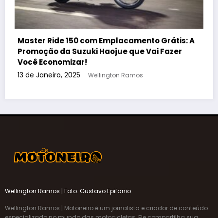
A
Nova Ducati Scrambler Icon: Geração
Vibrante Chega ao Brasil com Preço Especial
8 de Novembro, 2024
Wellington Ramos
Wellington Ramos | Foto: Gustavo Epifanio
Wellington Ramos | Motoneiro é um jornalista e criador de conteúdo
especializado no mundo das motocicletas. Ele compartilha sua
paixão pelas duas rodas em seu canal do YouTube e outras