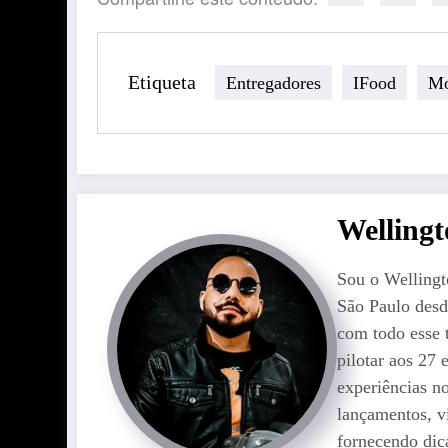
Etiqueta
Entregadores
IFood
Mo
Welling
Sou o Wellingt
São Paulo desd
com todo esse 
pilotar aos 27
experiências n
lançamentos, v
fornecendo dica