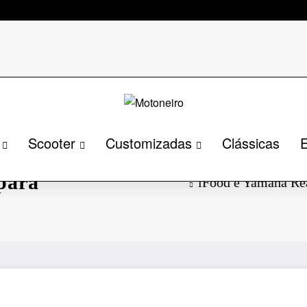
Scooter
Customizadas
Clássicas
E
 Treinamento
para
iFood e Yamaha Rea
o