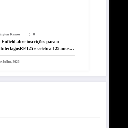
lington Ramos
0
 Enfield abre inscrições para o
InterlagosRE125 e celebra 125 anos
esfile histórico em Interlagos
e Julho, 2026