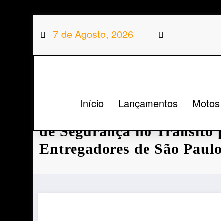
Saltar
7 de Agosto, 2026
para
o
conteúdo
Início
Lançamentos
Motos
iFood e Yamaha Realizam
de Segurança no Trânsito 
Entregadores de São Paul