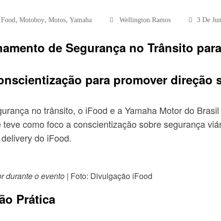
,
,
,
IFood
Motoboy
Motos
Yamaha
Wellington Ramos
3 De Ju
namento de Segurança no Trânsito par
 conscientização para promover direção 
rança no trânsito, o iFood e a Yamaha Motor do Brasil
 teve como foco a conscientização sobre segurança viári
delivery do iFood.
r durante o evento
| Foto: Divulgação iFood
ão Prática