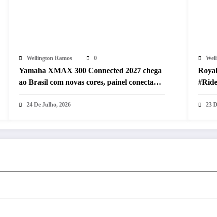
Wellington Ramos
0
Wel
Yamaha XMAX 300 Connected 2027 chega
Royal
ao Brasil com novas cores, painel conectado
#Ride
e quatro anos de garantia
com d
24 De Julho, 2026
23 D