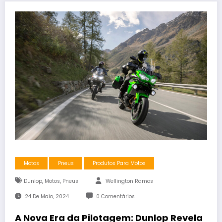
Motos
Pneus
Produtos Para Motos
,
,
Dunlop
Motos
Pneus
Wellington Ramos
24 De Maio, 2024
0 Comentários
A Nova Era da Pilotagem: Dunlop Revela