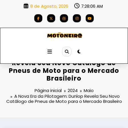
Saltar
8 de Agosto, 2026
7:28:07 AM
para
o
conteúdo
A Nova Era da Pilotagem: Dunlop
Revela Seu Novo Catálogo de
Pneus de Moto para o Mercado
Brasileiro
Página inicial
2024
Maio
A Nova Era da Pilotagem: Dunlop Revela Seu Novo
Catálogo de Pneus de Moto para o Mercado Brasileiro