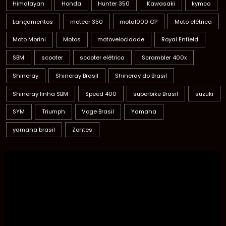
Himalayan
Honda
Hunter 350
Kawasaki
kymco
Lançamentos
meteor 350
moto1000 GP
Moto elétrica
Moto Morini
Motos
motovelocidade
Royal Enfield
SBM
scooter
scooter elétrica
Scrambler 400x
Shineray
Shineray Brasil
Shineray do Brasil
Shineray linha SBM
Speed 400
superbike Brasil
suzuki
SYM
Triumph
Voge Brasil
Yamaha
yamaha brasil
Zontes