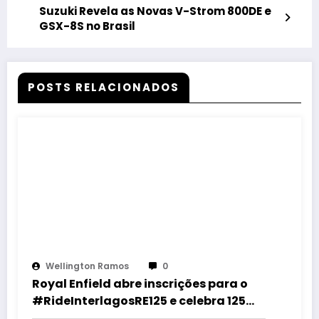
Suzuki Revela as Novas V-Strom 800DE e
GSX-8S no Brasil
POSTS RELACIONADOS
Wellington Ramos
0
Royal Enfield abre inscrições para o
#RideInterlagosRE125 e celebra 125
anos com desfile histórico em