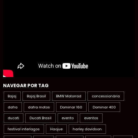
NAVEGAR POR TAG
Bajaj
Bajaj Brasil
BMW Motorrad
concessionária
dafra
dafra motos
Dominar 160
Dominar 400
ducati
Ducati Brasil
evento
eventos
festival interlagos
Haojue
harley davidson