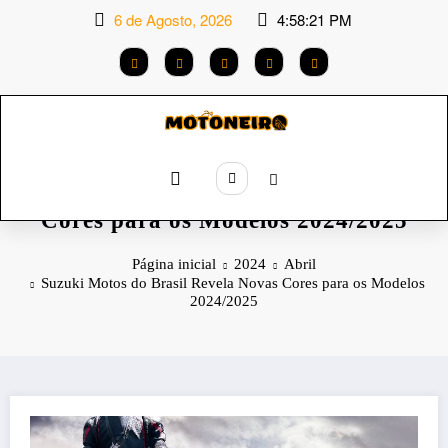
Saltar
6 de Agosto, 2026
4:58:22 PM
para
o
conteúdo
Suzuki Motos do Brasil Revela Novas
Cores para os Modelos 2024/2025
Página inicial
2024
Abril
Suzuki Motos do Brasil Revela Novas Cores para os Modelos
2024/2025