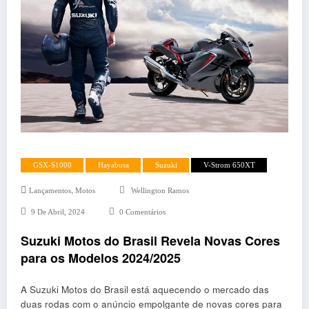
GSX-S1000
Hayabusa
Suzuki
V-Strom 650XT
,
Lançamentos
Motos
Wellington Ramos
9 De Abril, 2024
0 Comentários
Suzuki Motos do Brasil Revela Novas Cores
para os Modelos 2024/2025
A Suzuki Motos do Brasil está aquecendo o mercado das
duas rodas com o anúncio empolgante de novas cores para