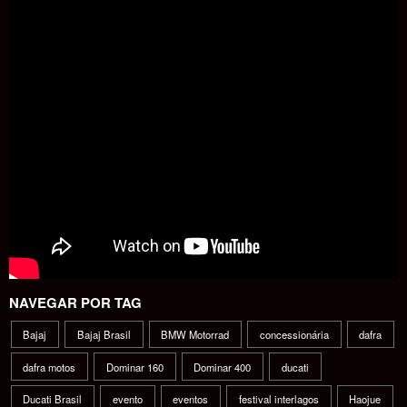
NAVEGAR POR TAG
Bajaj
Bajaj Brasil
BMW Motorrad
concessionária
dafra
dafra motos
Dominar 160
Dominar 400
ducati
Ducati Brasil
evento
eventos
festival interlagos
Haojue