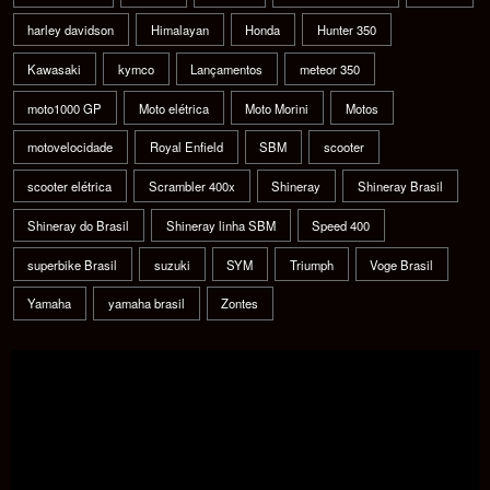
harley davidson
Himalayan
Honda
Hunter 350
Kawasaki
kymco
Lançamentos
meteor 350
moto1000 GP
Moto elétrica
Moto Morini
Motos
motovelocidade
Royal Enfield
SBM
scooter
scooter elétrica
Scrambler 400x
Shineray
Shineray Brasil
Shineray do Brasil
Shineray linha SBM
Speed 400
superbike Brasil
suzuki
SYM
Triumph
Voge Brasil
Yamaha
yamaha brasil
Zontes