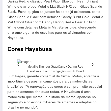
Daring Red, o clássico Pearl Vigor Blue com Pearl Brilliant
White e o arrojado Metallic Mat Black Nº2 com Glass Sparkle
Black. Estas opções se juntam às cores já existentes, como
Glass Sparkle Black com detalhes Candy Burnt Gold, Metallic
Mat Sword Silver com Candy Daring Red e Pearl Brilliant
White com detalhes Metallic Mat Stellar Blue, oferecendo
uma ampla gama de escolhas para os aficionados por
Hayabusa.
Cores Hayabusa
❮
❯
Metallic Thunder Gray/Candy Daring Red
Metal
Hayabusa | Foto: divulgação Suzuki Brasil
Luiz Reges, gerente comercial da Suzuki Motos, enfatiza a
importância desses lançamentos para os motociclistas
brasileiros: "A renovação das cores é sempre muito especial
para os amantes das duas rodas. A Hayabusa é uma
motocicleta que marcou a história da marca japonesa no
segmento e coleciona milhares de amantes e adeptos no
Brasil e no mundo".