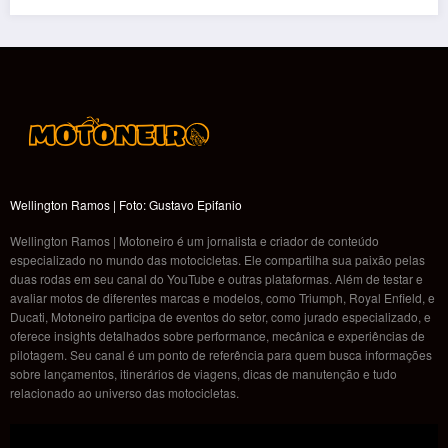
Wellington Ramos | Foto: Gustavo Epifanio
Wellington Ramos | Motoneiro é um jornalista e criador de conteúdo
especializado no mundo das motocicletas. Ele compartilha sua paixão pelas
duas rodas em seu canal do YouTube e outras plataformas. Além de testar e
avaliar motos de diferentes marcas e modelos, como Triumph, Royal Enfield, e
Ducati, Motoneiro participa de eventos do setor, como jurado especializado, e
oferece insights detalhados sobre performance, mecânica e experiências de
pilotagem. Seu canal é um ponto de referência para quem busca informações
sobre lançamentos, itinerários de viagens, dicas de manutenção e tudo
relacionado ao universo das motocicletas.