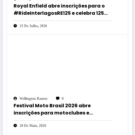
Royal Enfield abre inscrições para o
#RideInterlagosRE125 e celebra 125
anos com desfile histórico em
23 De Julho, 2026
Interlagos
Wellington Ramos
0
Festival Moto Brasil 2026 abre
inscrições para motoclubes e
confirma tributo aos Mamonas
20 De Maio, 2026
Assassinas