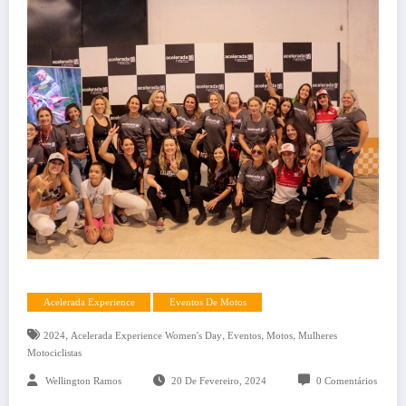
Acelerada Experience
Eventos De Motos
,
,
,
,
2024
Acelerada Experience Women's Day
Eventos
Motos
Mulheres
Motociclistas
Wellington Ramos
20 De Fevereiro, 2024
0 Comentários