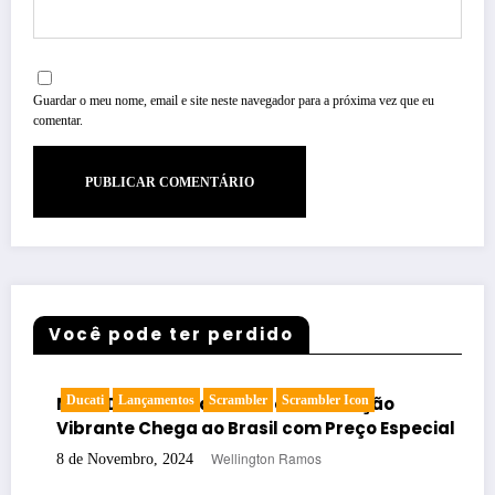
Guardar o meu nome, email e site neste navegador para a próxima vez que eu
comentar.
Você pode ter perdido
Nova Ducati Scrambler Icon: Geração
Ducati
Lançamentos
Scrambler
Scrambler Icon
Enc
Caf
de 
Vibrante Chega ao Brasil com Preço Especial
Sai
Cen
Wellington Ramos
8 de Novembro, 2024
30 d