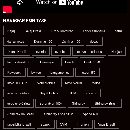
NAVEGAR POR TAG
Bajaj
Bajaj Brasil
BMW Motorrad
concessionária
dafra
dafra motos
Dominar 160
Dominar 400
ducati
Ducati Brasil
evento
eventos
festival interlagos
Haojue
harley davidson
Himalayan
Honda
Hunter 350
Kawasaki
kymco
Lançamentos
meteor 350
moto1000 GP
Moto elétrica
Moto Morini
Motos
motovelocidade
Royal Enfield
SBM
scooter
scooter elétrica
Scrambler 400x
Shineray
Shineray Brasil
Shineray do Brasil
Shineray linha SBM
Speed 400
superbike Brasil
suzuki
SYM
Triumph
Voge Brasil