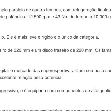
plo paralelo de quatro tempos, com refrigeração líquid
s de potência a 12.500 rpm e 43 Nm de torque a 10.000 rp
io. Ele é mais leve e rígido e o único da categoria.
nteiro de 320 mm e um disco traseiro de 220 mm. Os ta
gitar o mercado das superesportivas. Com seu peso se
xcelente relação peso-potência.
ressivo, e é equipada com componentes de alta quali
l para chegar às concessionárias, mas deve ser lançada 