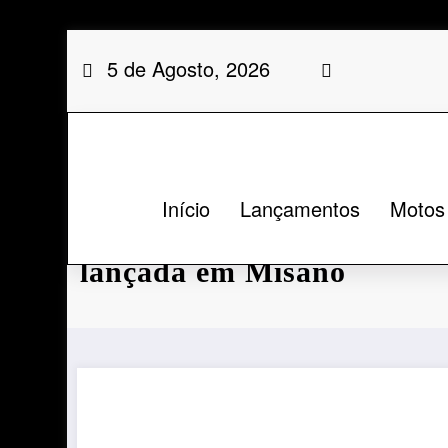
Saltar
5 de Agosto, 2026
para
o
conteúdo
Início
Lançamentos
Motos
Aprilia RS 457: nova supe
lançada em Misano