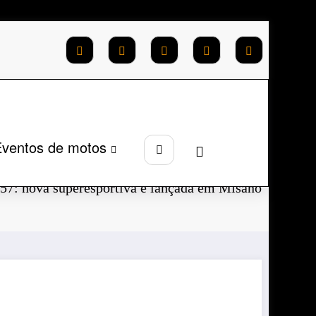
ventos de motos
Página inicial
2023
Setembro
457: nova superesportiva é lançada em Misano