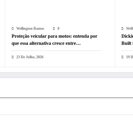
Wellington Ramos
0
Wel
Proteção veicular para motos: entenda por
Dicki
que essa alternativa cresce entre
Built
motociclistas no Brasil
ediçã
23 De Julho, 2026
19 D