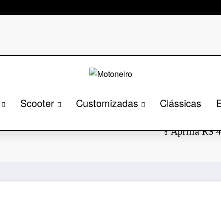
Scooter
Customizadas
Clássicas
E
resportiva é
Aprilia RS 