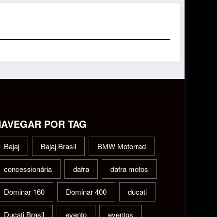
NAVEGAR POR TAG
Bajaj
Bajaj Brasil
BMW Motorrad
concessionária
dafra
dafra motos
Dominar 160
Dominar 400
ducati
Ducati Brasil
evento
eventos