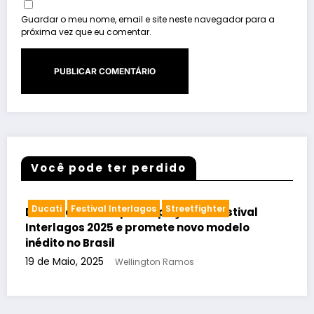
Guardar o meu nome, email e site neste navegador para a
próxima vez que eu comentar.
Você pode ter perdido
Ducati
Festival Interlagos
Streetfighter
Cruis
ucati confirma participação no Festival
Maste
nterlagos 2025 e promete novo modelo
Promo
nédito no Brasil
Você 
9 de Maio, 2025
13 de J
Wellington Ramos