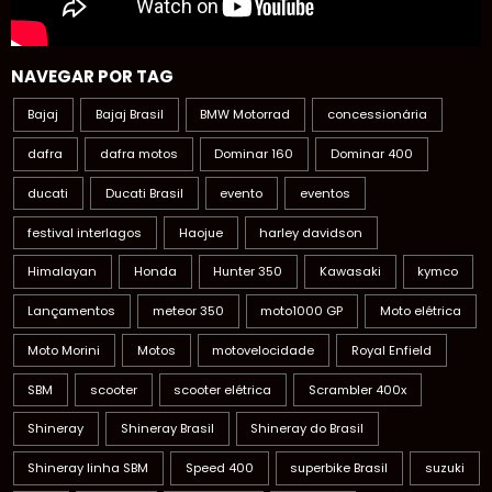
NAVEGAR POR TAG
Bajaj
Bajaj Brasil
BMW Motorrad
concessionária
dafra
dafra motos
Dominar 160
Dominar 400
ducati
Ducati Brasil
evento
eventos
festival interlagos
Haojue
harley davidson
Himalayan
Honda
Hunter 350
Kawasaki
kymco
Lançamentos
meteor 350
moto1000 GP
Moto elétrica
Moto Morini
Motos
motovelocidade
Royal Enfield
SBM
scooter
scooter elétrica
Scrambler 400x
Shineray
Shineray Brasil
Shineray do Brasil
Shineray linha SBM
Speed 400
superbike Brasil
suzuki