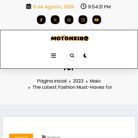
Saltar
8 de Agosto, 2026
9:54:22 PM
para
o
conteúdo
The Latest Fashion Must-Haves
for
Página inicial
2023
Maio
The Latest Fashion Must-Haves for
Fashion
Fashion