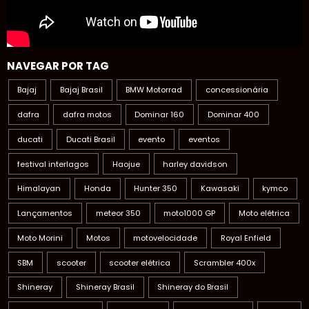
NAVEGAR POR TAG
Bajaj
Bajaj Brasil
BMW Motorrad
concessionária
dafra
dafra motos
Dominar 160
Dominar 400
ducati
Ducati Brasil
evento
eventos
festival interlagos
Haojue
harley davidson
Himalayan
Honda
Hunter 350
Kawasaki
kymco
Lançamentos
meteor 350
moto1000 GP
Moto elétrica
Moto Morini
Motos
motovelocidade
Royal Enfield
SBM
scooter
scooter elétrica
Scrambler 400x
Shineray
Shineray Brasil
Shineray do Brasil