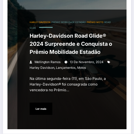
HARLEY DAVIDSON
PRÊMIO MOBILIDADE ESTADÃO
PRÊMIO MOTO
ROAD
GLIDE
Harley-Davidson Road Glide®
2024 Surpreende e Conquista o
Prêmio Mobilidade Estadão
Wellington Ramos
13 De Novembro, 2024
,
,
Harley Davidson
Lançamentos
Motos
Na última segunda-feira (11), em São Paulo, a
Harley-Davidson® foi consagrada como
vencedora no Prêmio…
Ler mais