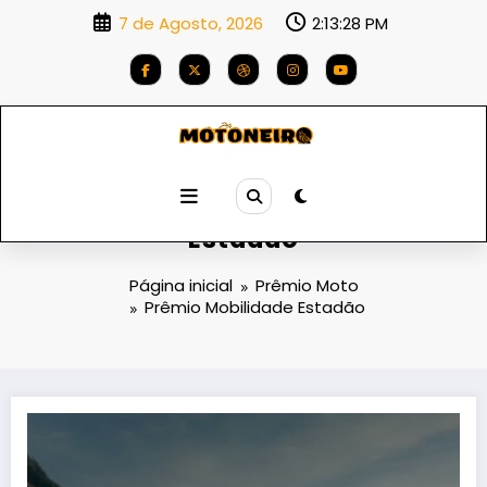
Saltar
7 de Agosto, 2026
2:13:28 PM
para
o
conteúdo
Categoria: Prêmio Mobilidade
Estadão
Página inicial
Prêmio Moto
Prêmio Mobilidade Estadão