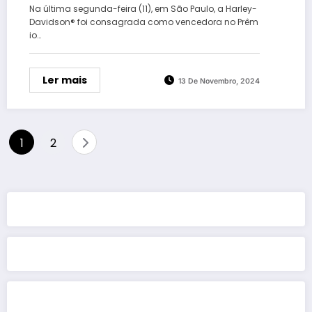
Na última segunda-feira (11), em São Paulo, a Harley-
Davidson® foi consagrada como vencedora no Prêm
io…
Ler mais
13 De Novembro, 2024
Paginação
1
2
dos
conteúdos