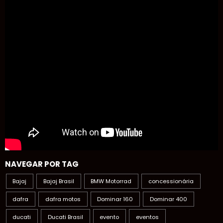
NAVEGAR POR TAG
Bajaj
Bajaj Brasil
BMW Motorrad
concessionária
dafra
dafra motos
Dominar 160
Dominar 400
ducati
Ducati Brasil
evento
eventos