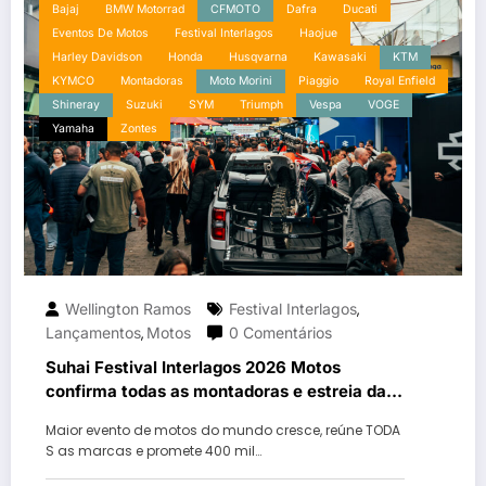
Bajaj
BMW Motorrad
CFMOTO
Dafra
Ducati
Eventos De Motos
Festival Interlagos
Haojue
Harley Davidson
Honda
Husqvarna
Kawasaki
KTM
KYMCO
Montadoras
Moto Morini
Piaggio
Royal Enfield
Shineray
Suzuki
SYM
Triumph
Vespa
VOGE
Yamaha
Zontes
Wellington Ramos
Festival Interlagos
,
Lançamentos
Motos
0 Comentários
,
Suhai Festival Interlagos 2026 Motos
confirma todas as montadoras e estreia da
Voge no Brasil
Maior evento de motos do mundo cresce, reúne TODA
S as marcas e promete 400 mil…