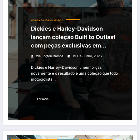
HARLEY DAVIDSON
MOTOS
Dickies e Harley-Davidson
lançam coleção Built to Outlast
com peças exclusivas em
edição limitada
Wellington Ramos
19 De Junho, 2026
Dickies e Harley-Davidson unem forças
novamente e o resultado é uma coleção que todo
motociclista…
Ler mais