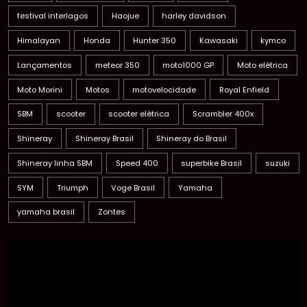
festival interlagos
Haojue
harley davidson
Himalayan
Honda
Hunter 350
Kawasaki
kymco
Lançamentos
meteor 350
moto1000 GP
Moto elétrica
Moto Morini
Motos
motovelocidade
Royal Enfield
SBM
scooter
scooter elétrica
Scrambler 400x
Shineray
Shineray Brasil
Shineray do Brasil
Shineray linha SBM
Speed 400
superbike Brasil
suzuki
SYM
Triumph
Voge Brasil
Yamaha
yamaha brasil
Zontes