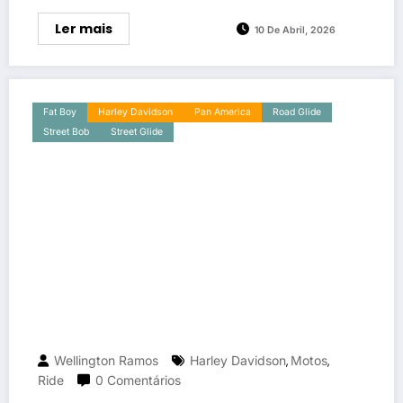
Ler mais
10 De Abril, 2026
Fat Boy
Harley Davidson
Pan America
Road Glide
Street Bob
Street Glide
Wellington Ramos
Harley Davidson
Motos
,
,
Ride
0 Comentários