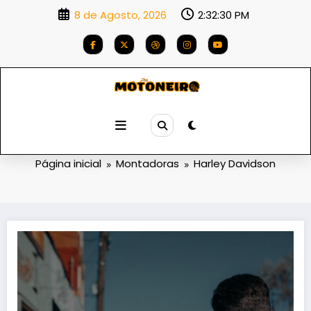
Saltar
8 de Agosto, 2026
2:32:30 PM
para
o
conteúdo
Categoria: Harley Davidson
Página inicial
Montadoras
Harley Davidson