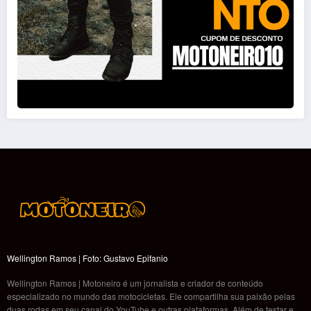
Wellington Ramos | Foto: Gustavo Epifanio
Wellington Ramos | Motoneiro é um jornalista e criador de conteúdo
especializado no mundo das motocicletas. Ele compartilha sua paixão pelas
duas rodas em seu canal do YouTube e outras plataformas. Além de testar e