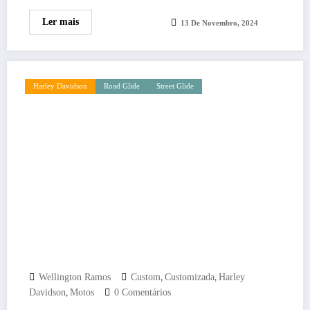
Ler mais
13 De Novembro, 2024
Harley Davidson
Road Glide
Street Glide
,
,
Wellington Ramos
Custom
Customizada
Harley
,
Davidson
Motos
0 Comentários