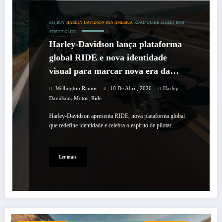
FAT BOY
HARLEY DAVIDSON
PAN AMERICA
ROAD GLIDE
STREET BOB
STREET GLIDE
Harley-Davidson lança plataforma
global RIDE e nova identidade
visual para marcar nova era da
marca
Wellington Ramos
10 De Abril, 2026
Harley
,
,
Davidson
Motos
Ride
Harley-Davidson apresenta RIDE, nova plataforma global
que redefine identidade e celebra o espírito de pilotar…
Ler mais