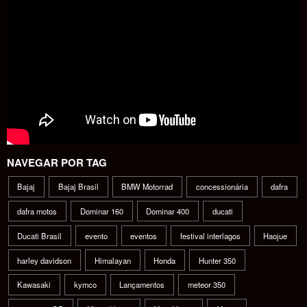
NAVEGAR POR TAG
Bajaj
Bajaj Brasil
BMW Motorrad
concessionária
dafra
dafra motos
Dominar 160
Dominar 400
ducati
Ducati Brasil
evento
eventos
festival interlagos
Haojue
harley davidson
Himalayan
Honda
Hunter 350
Kawasaki
kymco
Lançamentos
meteor 350