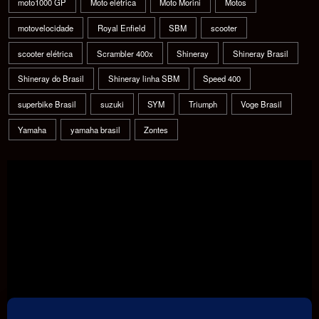
moto1000 GP
Moto elétrica
Moto Morini
Motos
motovelocidade
Royal Enfield
SBM
scooter
scooter elétrica
Scrambler 400x
Shineray
Shineray Brasil
Shineray do Brasil
Shineray linha SBM
Speed 400
superbike Brasil
suzuki
SYM
Triumph
Voge Brasil
Yamaha
yamaha brasil
Zontes