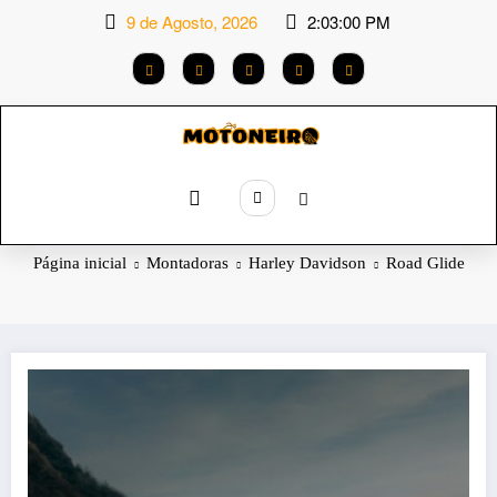
Saltar
9 de Agosto, 2026
2:03:01 PM
para
o
conteúdo
Categoria: Road Glide
Página inicial
Montadoras
Harley Davidson
Road Glide