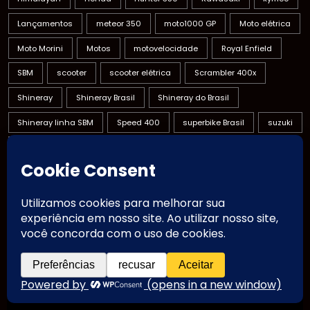
Lançamentos
meteor 350
moto1000 GP
Moto elétrica
Moto Morini
Motos
motovelocidade
Royal Enfield
SBM
scooter
scooter elétrica
Scrambler 400x
Shineray
Shineray Brasil
Shineray do Brasil
Shineray linha SBM
Speed 400
superbike Brasil
suzuki
SYM
Triumph
Voge Brasil
Yamaha
yamaha brasil
Zontes