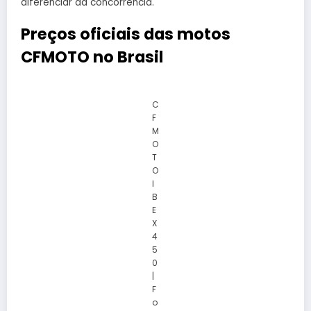
diferenciar da concorrência.
Preços oficiais das motos
CFMOTO no Brasil
C
F
M
O
T
O
I
B
E
X
4
5
0
|
F
o