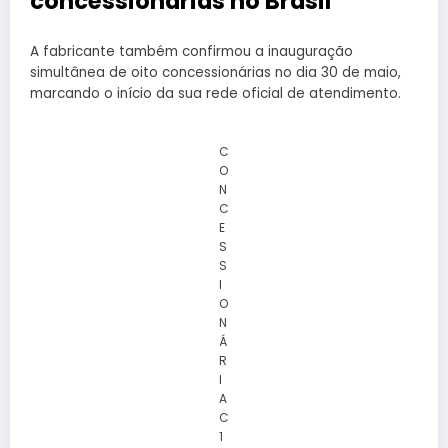
concessionárias no Brasil
A fabricante também confirmou a inauguração
simultânea de oito concessionárias no dia 30 de maio,
marcando o início da sua rede oficial de atendimento.
C
O
N
C
E
S
S
I
O
N
Á
R
I
A
C
1