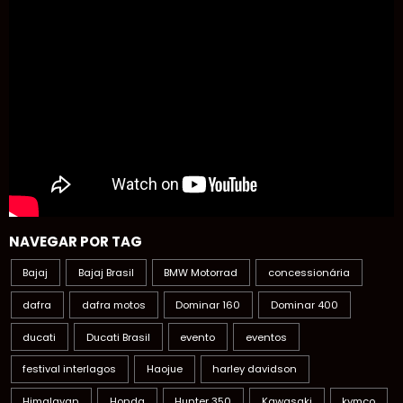
NAVEGAR POR TAG
Bajaj
Bajaj Brasil
BMW Motorrad
concessionária
dafra
dafra motos
Dominar 160
Dominar 400
ducati
Ducati Brasil
evento
eventos
festival interlagos
Haojue
harley davidson
Himalayan
Honda
Hunter 350
Kawasaki
kymco