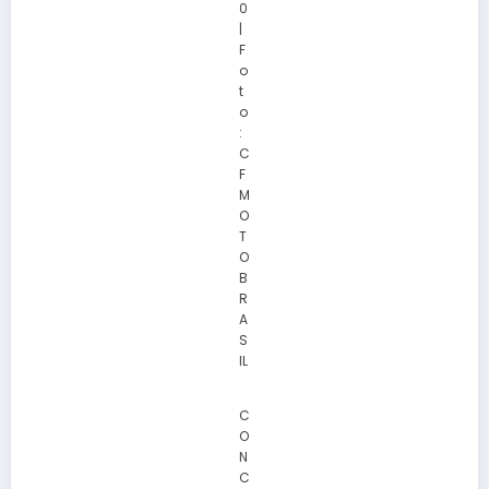
0
|
F
o
t
o
:
C
F
M
O
T
O
B
R
A
S
IL
C
O
N
C