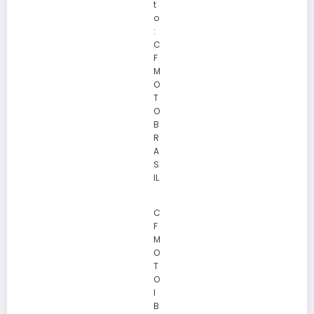
t
o
:
C
F
M
O
T
O
B
R
A
S
IL
C
F
M
O
T
O
I
B