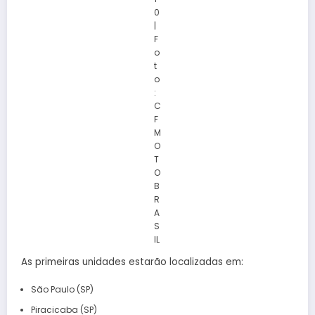
0
|
F
o
t
o
:
C
F
M
O
T
O
B
R
A
S
IL
As primeiras unidades estarão localizadas em:
São Paulo (SP)
Piracicaba (SP)