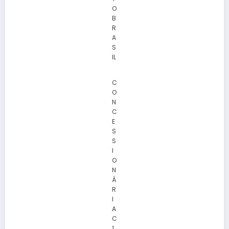
O
B
R
A
S
IL
C
O
N
C
E
S
S
I
O
N
Á
R
I
A
C
1