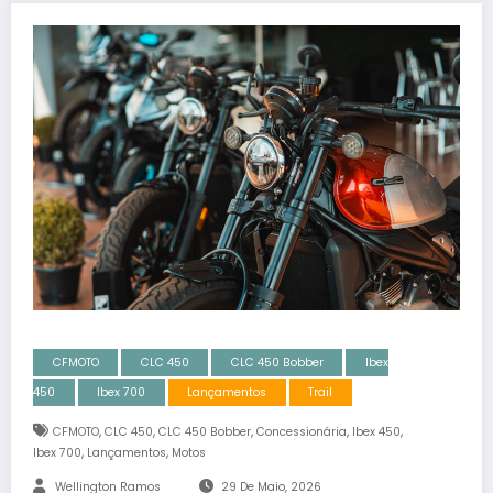
CFMOTO
CLC 450
CLC 450 Bobber
Ibex
450
Ibex 700
Lançamentos
Trail
,
,
,
,
,
CFMOTO
CLC 450
CLC 450 Bobber
Concessionária
Ibex 450
,
,
Ibex 700
Lançamentos
Motos
Wellington Ramos
29 De Maio, 2026