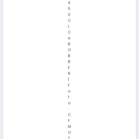
4
5
0
C
L
C
e
B
O
B
B
E
R
|
F
o
t
o
:
C
F
M
O
T