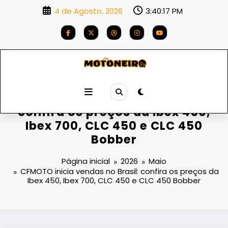
Saltar
4 de Agosto, 2026
3:40:18 PM
para
o
conteúdo
CFMOTO inicia vendas no Brasil:
confira os preços da Ibex 450,
Ibex 700, CLC 450 e CLC 450
Bobber
Página inicial
2026
Maio
CFMOTO inicia vendas no Brasil: confira os preços da
Ibex 450, Ibex 700, CLC 450 e CLC 450 Bobber