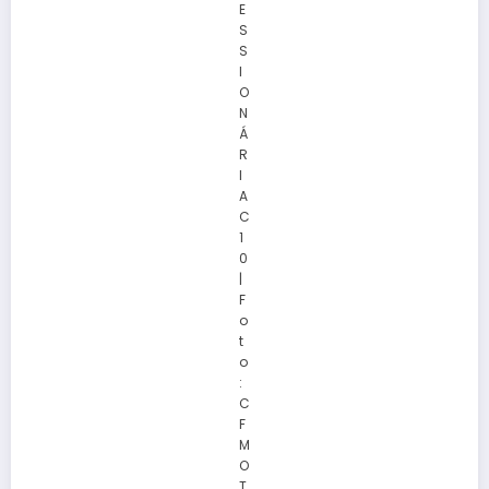
E
S
S
I
O
N
Á
R
I
A
C
1
0
|
F
o
t
o
:
C
F
M
O
T