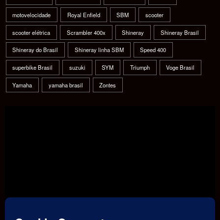
motovelocidade
Royal Enfield
SBM
scooter
scooter elétrica
Scrambler 400x
Shineray
Shineray Brasil
Shineray do Brasil
Shineray linha SBM
Speed 400
superbike Brasil
suzuki
SYM
Triumph
Voge Brasil
Yamaha
yamaha brasil
Zontes