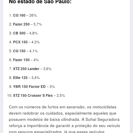
No estado de São Paulo:
CG 160
– 26%
Fazer 250
– 5,7%
CB 300
– 4,8%
PCX 150
– 4,3%
CG 150
– 4,1%
Fazer 150
– 4%
XTZ 250 Lander
– 3,6%
Elite 125
– 3,4%
YBR 150 Factor ED
– 3%
XTZ 150 Crosser S Flex
– 2,5%
Com os números de furtos em ascensão, os motociclistas
devem redobrar os cuidados, especialmente aqueles que
possuem modelos de baixa cilindrada. A Suhai Seguradora
reforça a importância de garantir a proteção do seu veículo
com seguros especializados, já que esses veículos