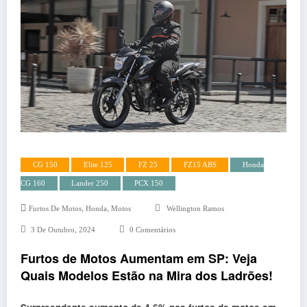
CG 150
Elite 125
FZ 25
FZ15 ABS
Honda
CG 160
Lander 250
PCX 150
,
,
Furtos De Motos
Honda
Motos
Wellington Ramos
3 De Outubro, 2024
0 Comentários
Furtos de Motos Aumentam em SP: Veja
Quais Modelos Estão na Mira dos Ladrões!