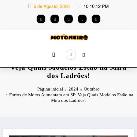
Saltar
6 de Agosto, 2026
10:10:12 PM
para
o
conteúdo
Furtos de Motos Aumentam em SP:
Veja Quais Modelos Estão na Mira
dos Ladrões!
Página inicial
2024
Outubro
Furtos de Motos Aumentam em SP: Veja Quais Modelos Estão na
Mira dos Ladrões!