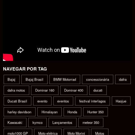
NAVEGAR POR TAG
Bajaj
Bajaj Brasil
BMW Motorrad
concessionária
dafra
dafra motos
Dominar 160
Dominar 400
ducati
Ducati Brasil
evento
eventos
festival interlagos
Haojue
harley davidson
Himalayan
Honda
Hunter 350
Kawasaki
kymco
Lançamentos
meteor 350
moto1000 GP
Moto elétrica
Moto Morini
Motos