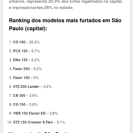
urbanos, representa 20,3% dos furtos registrados na capital,
e impressionantes 26% no estado.
Ranking dos modelos mais furtados em São
Paulo (capital):
CG 160
– 20,3%
PCX 150
– 5,7%
Elite 125
– 5,2%
Fazer 250
– 5,2%
Fazer 150
– 5%
XTZ 250 Lander
– 4,2%
CB 300
– 3,9%
CG 150
– 3,8%
YBR 150 Factor ED
– 3,8%
XTZ 150 Crosser S Flex
– 3,1%