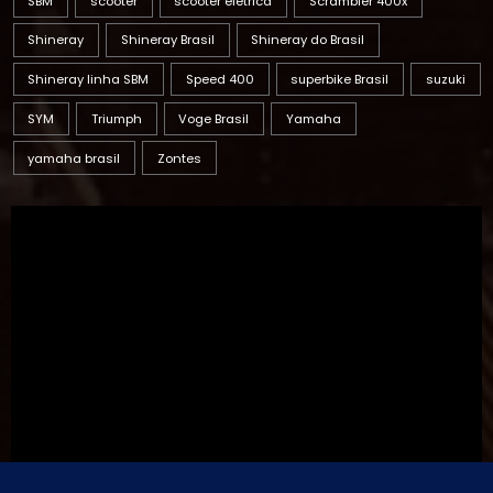
SBM
scooter
scooter elétrica
Scrambler 400x
Shineray
Shineray Brasil
Shineray do Brasil
Shineray linha SBM
Speed 400
superbike Brasil
suzuki
SYM
Triumph
Voge Brasil
Yamaha
yamaha brasil
Zontes