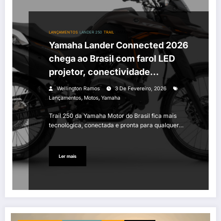
LANÇAMENTOS
LANDER 250
TRAIL
YAMAHA
Yamaha Lander Connected 2026
chega ao Brasil com farol LED
projetor, conectividade
Bluetooth e nova cor Atacama
Wellington Ramos
3 De Fevereiro, 2026
Brown
,
,
Lançamentos
Motos
Yamaha
Trail 250 da Yamaha Motor do Brasil fica mais
tecnológica, conectada e pronta para qualquer…
Ler mais