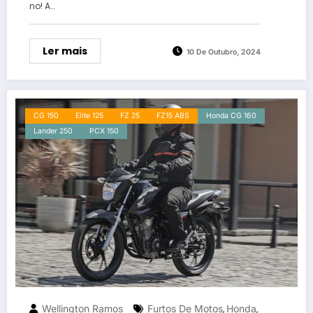
no! A…
Ler mais
10 De Outubro, 2024
CG 150
Elite 125
FZ 25
FZ15 ABS
Honda CG 160
Lander 250
PCX 150
Wellington Ramos
Furtos De Motos
Honda
,
,