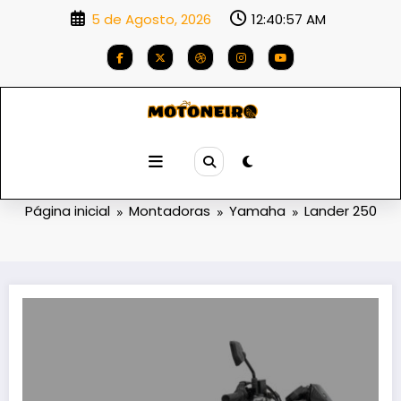
Saltar
5 de Agosto, 2026
12:40:58 AM
para
o
conteúdo
Categoria: Lander 250
Página inicial
Montadoras
Yamaha
Lander 250