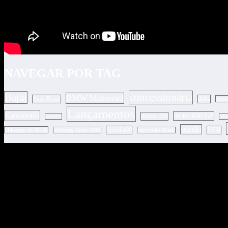
NAVEGAR POR TAG
concessionária
Bajaj
BMW Motorrad
Bajaj Brasil
dafra
dafr
Lançamentos
Kawasaki
moto1000 GP
meteor 350
kymco
Mot
suzuki
Speed 400
SYM
Shineray do Brasil
Shineray linha SBM
superbike Brasil