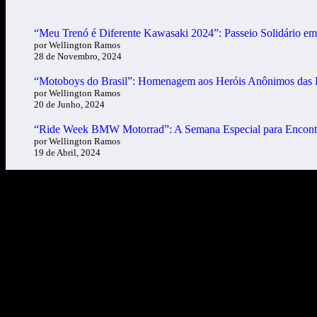
“Meu Trenó é Diferente Kawasaki 2024”: Passeio Solidário e
por Wellington Ramos
28 de Novembro, 2024
“Motoboys do Brasil”: Homenagem aos Heróis Anônimos das
por Wellington Ramos
20 de Junho, 2024
“Ride Week BMW Motorrad”: A Semana Especial para Encon
por Wellington Ramos
19 de Abril, 2024