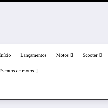
a SBM chega com design moderno, iluminação Full LE
Início
Lançamentos
Motos
Scooter
 2025
,
mobilidade urbana
,
moto até R$ 17 mil
,
moto com ABS
,
moto c
tos Shineray Brasil
,
motos urbanas 150cc
,
New JEF 150 ficha técnica
Eventos de motos
ança em um modelo leve e acessível,…