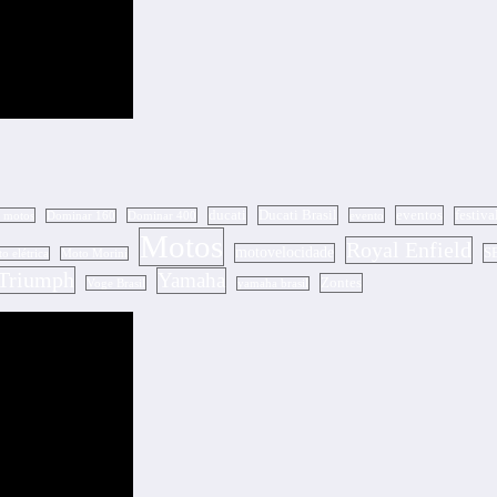
Ducati Brasil
eventos
ducati
festiva
a motos
Dominar 400
evento
Dominar 160
Motos
Royal Enfield
motovelocidade
S
o elétrica
Moto Morini
Triumph
Yamaha
Zontes
Voge Brasil
yamaha brasil