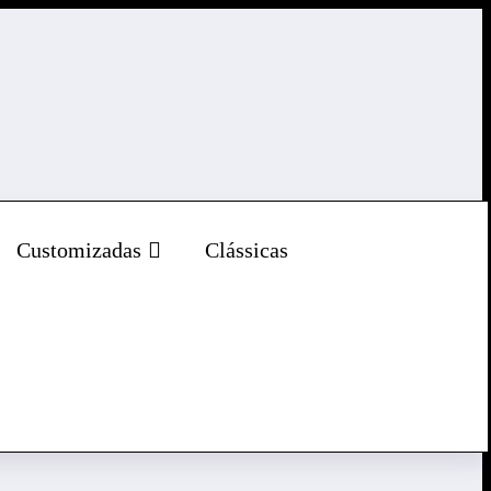
D e freios ABS
Customizadas
Clássicas
om iluminação Full LED
,
moto com painel digital
,
moto confortável
,
,
nova moto Shineray
,
SBM Shineray
,
Shineray linha SBM
,
Shineray