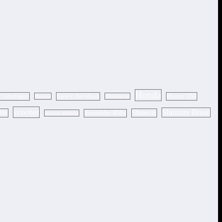
Honda
l interlagos
harley davidson
Hunter 350
Haojue
Himalayan
scooter
Shineray Brasil
BM
Shineray
Scrambler 400x
scooter elétrica