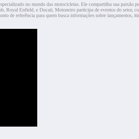
especializado no mundo das motocicletas. Ele compartilha sua paixão p
h, Royal Enfield, e Ducati, Motoneiro participa de eventos do setor, co
onto de referência para quem busca informações sobre lançamentos, itin