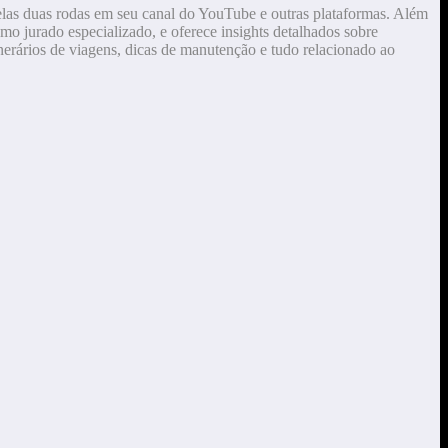
elas duas rodas em seu canal do YouTube e outras plataformas. Além
mo jurado especializado, e oferece insights detalhados sobre
erários de viagens, dicas de manutenção e tudo relacionado ao