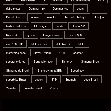
dafra motos
Dominar 160
Dominar 400
ducati
Ducati Brasil
evento
eventos
festival interlagos
Haojue
harley davidson
Himalayan
Honda
Hunter 350
Kawasaki
kymco
Lançamentos
meteor 350
moto1000 GP
Moto elétrica
Moto Morini
Motos
motovelocidade
Royal Enfield
SBM
scooter
scooter elétrica
Scrambler 400x
Shineray
Shineray Brasil
Shineray do Brasil
Shineray linha SBM
Speed 400
superbike Brasil
suzuki
SYM
Triumph
Voge Brasil
Yamaha
yamaha brasil
Zontes