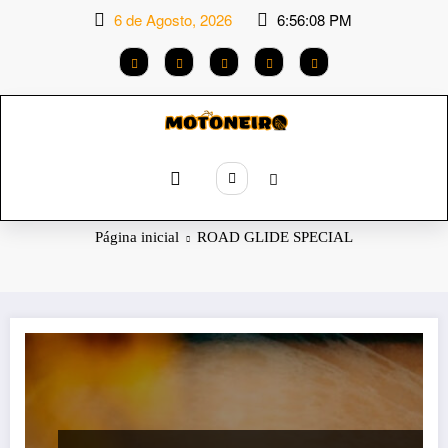
Saltar
6 de Agosto, 2026
6:56:08 PM
para
o
conteúdo
Etiqueta: ROAD GLIDE SPECIAL
Página inicial
ROAD GLIDE SPECIAL