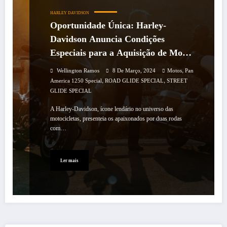
HARLEY DAVIDSON
Oportunidade Única: Harley-
Davidson Anuncia Condições
Especiais para a Aquisição de Motos
até 31 de Março
,
Wellington Ramos
8 De Março, 2024
Motos
Pan
,
,
America 1250 Special
ROAD GLIDE SPECIAL
STREET
GLIDE SPECIAL
A Harley-Davidson, ícone lendário no universo das
motocicletas, presenteia os apaixonados por duas rodas
com…
Ler mais