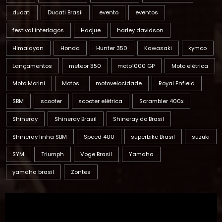
ducati
Ducati Brasil
evento
eventos
festival interlagos
Haojue
harley davidson
Himalayan
Honda
Hunter 350
Kawasaki
kymco
Lançamentos
meteor 350
moto1000 GP
Moto elétrica
Moto Morini
Motos
motovelocidade
Royal Enfield
SBM
scooter
scooter elétrica
Scrambler 400x
Shineray
Shineray Brasil
Shineray do Brasil
Shineray linha SBM
Speed 400
superbike Brasil
suzuki
SYM
Triumph
Voge Brasil
Yamaha
yamaha brasil
Zontes