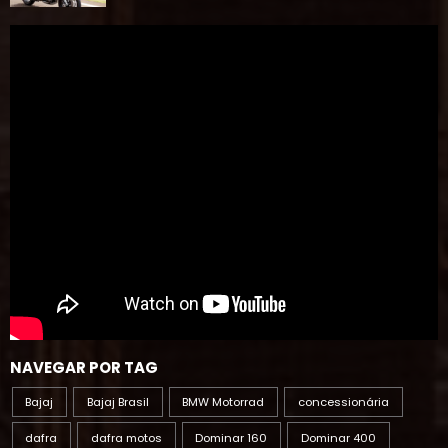
NAVEGAR POR TAG
Bajaj
Bajaj Brasil
BMW Motorrad
concessionária
dafra
dafra motos
Dominar 160
Dominar 400