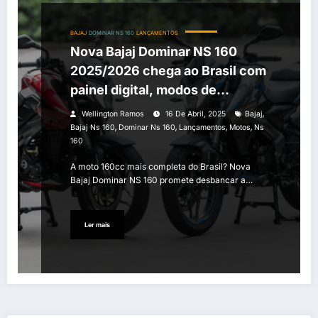
BAJAJ
DOMINAR NS 160
LANÇAMENTOS
Nova Bajaj Dominar NS 160
2025/2026 chega ao Brasil com
painel digital, modos de
pilotagem e faróis full LED
,
Wellington Ramos
16 De Abril, 2025
Bajaj
,
,
,
,
Bajaj Ns 160
Dominar Ns 160
Lançamentos
Motos
Ns
160
A moto 160cc mais completa do Brasil? Nova
Bajaj Dominar NS 160 promete desbancar a…
Ler mais