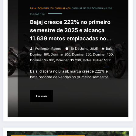
BAJAJ
DOMINAR 250
DOMINAR 400
DOMINAR NS 160
DOMINAR NS 200
PULSAR N150
Bajaj cresce 222% no primeiro
semestre de 2025 e alcança
11.639 motos emplacadas no
Brasil
,
Wellington Ramos
10 De Julho, 2025
Bajaj
,
,
,
,
Dominar 160
Dominar 200
Dominar 250
Dominar 400
,
,
,
Dominar Ns 160
Dominar NS 200
Motos
Pulsar N150
Bajaj dispara no Brasil: marca cresce 222% e
bate recorde de vendas no primeiro semestre…
Ler mais