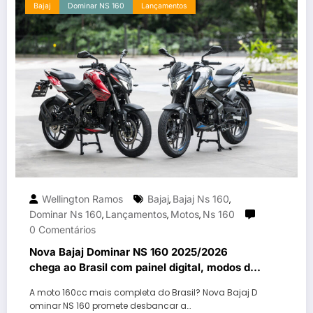
Bajaj
Dominar NS 160
Lançamentos
Wellington Ramos
Bajaj
Bajaj Ns 160
,
,
Dominar Ns 160
Lançamentos
Motos
Ns 160
,
,
,
0 Comentários
Nova Bajaj Dominar NS 160 2025/2026
chega ao Brasil com painel digital, modos de
pilotagem e faróis full LED
A moto 160cc mais completa do Brasil? Nova Bajaj D
ominar NS 160 promete desbancar a…