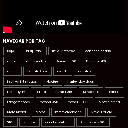
NAVEGAR POR TAG
Bajaj
Bajaj Brasil
BMW Motorrad
concessionária
dafra
dafra motos
Dominar 160
Dominar 400
ducati
Ducati Brasil
evento
eventos
festival interlagos
Haojue
harley davidson
Himalayan
Honda
Hunter 350
Kawasaki
kymco
Lançamentos
meteor 350
moto1000 GP
Moto elétrica
Moto Morini
Motos
motovelocidade
Royal Enfield
SBM
scooter
scooter elétrica
Scrambler 400x