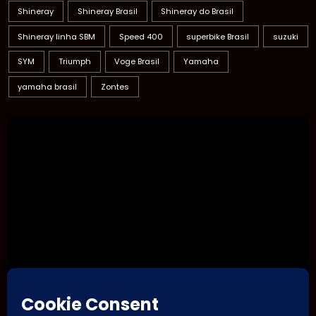
Shineray
Shineray Brasil
Shineray do Brasil
Shineray linha SBM
Speed 400
superbike Brasil
suzuki
SYM
Triumph
Voge Brasil
Yamaha
yamaha brasil
Zontes