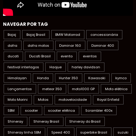
NAVEGAR POR TAG
Bajaj
Bajaj Brasil
BMW Motorrad
concessionária
dafra
dafra motos
Dominar 160
Dominar 400
ducati
Ducati Brasil
evento
eventos
festival interlagos
Haojue
harley davidson
Himalayan
Honda
Hunter 350
Kawasaki
kymco
Lançamentos
meteor 350
moto1000 GP
Moto elétrica
Moto Morini
Motos
motovelocidade
Royal Enfield
SBM
scooter
scooter elétrica
Scrambler 400x
Shineray
Shineray Brasil
Shineray do Brasil
Shineray linha SBM
Speed 400
superbike Brasil
suzuki