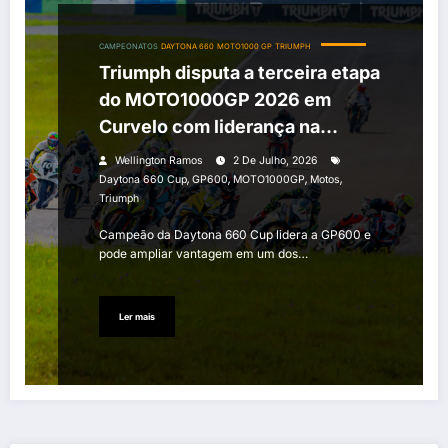
CAMPEONATOS
DAYTONA 660
MOTO1000 GP
TRIUMPH
Triumph disputa a terceira etapa
do MOTO1000GP 2026 em
Curvelo com liderança na
GP600
Wellington Ramos
2 De Julho, 2026
,
,
,
,
Daytona 660 Cup
GP600
MOTO1000GP
Motos
Triumph
Campeão da Daytona 660 Cup lidera a GP600 e
pode ampliar vantagem em um dos…
Ler mais