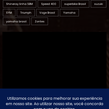
Shineray linha SBM
Speed 400
superbike Brasil
suzuki
SYM
Triumph
Voge Brasil
Yamaha
yamaha brasil
Zontes