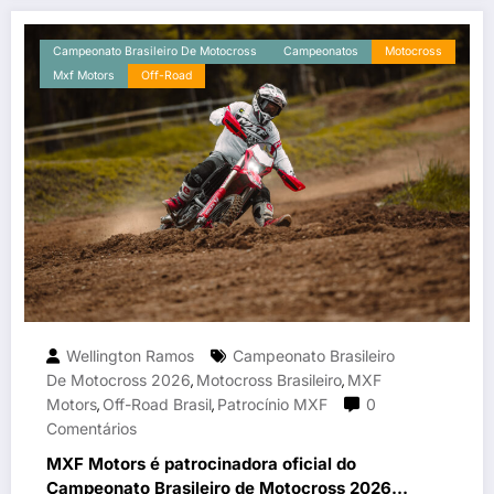
Campeonato Brasileiro De Motocross
Campeonatos
Motocross
Mxf Motors
Off-Road
Wellington Ramos
Campeonato Brasileiro
De Motocross 2026
Motocross Brasileiro
MXF
,
,
Motors
Off-Road Brasil
Patrocínio MXF
0
,
,
Comentários
MXF Motors é patrocinadora oficial do
Campeonato Brasileiro de Motocross 2026 e