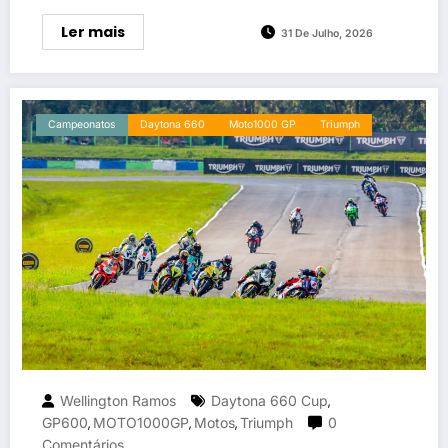
Ler mais
31 De Julho, 2026
Campeonatos
Daytona 660
Moto1000 GP
Triumph
Wellington Ramos
Daytona 660 Cup
,
GP600
MOTO1000GP
Motos
Triumph
0
,
,
,
Comentários