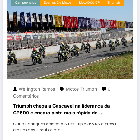
Campeonatos
Eventos De Motos
Moto1000 GP
Triumph
Wellington Ramos
Motos
Triumph
0
,
Comentários
Triumph chega a Cascavel na liderança da
GP600 e encara pista mais rápida do
MOTO1000GP 2026
Cauã Rodrigues coloca a Street Triple 765 RS à prova
em um dos circuitos mais…