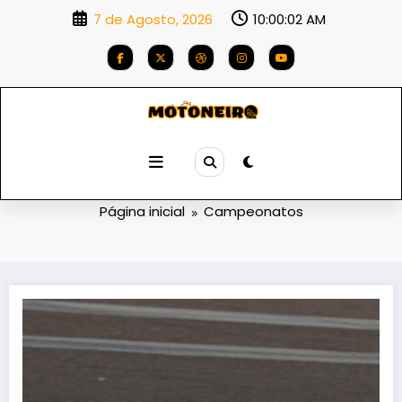
Saltar
7 de Agosto, 2026
10:00:03 AM
para
o
conteúdo
Categoria: Campeonatos
Página inicial
Campeonatos