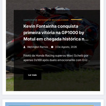
CAMPEONATOS
MOTO1000 GP
MOTOVELOCIDADE
Kevin Fontainha conquista
primeira vitória na GP1000 by
Motul em chegada histórica no
MOTO1000GP de Cascavel
Wellington Ramos
3 De Agosto, 2026
Piloto da Honda Racing superou Maxi Scheib por
apenas 0s169 após duelo emocionante com Eric…
Ler mais