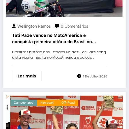
Wellington Ramos
0 Comentários
Tati Paze vence no MotoAmerica e
conquista primeira vitória do Brasil no
Build.Train.Race da Royal Enfield
Brasil faz história nos Estados Unidos! Tati Paze conq
uista vitória inédita no MotoAmerica e coloca…
Ler mais
1 De Julho, 2026
Campeonatos
Kawasaki
Off-Road