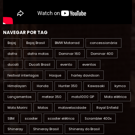
NAVEGAR POR TAG
Bajaj
Bajaj Brasil
BMW Motorrad
concessionária
dafra
dafra motos
Dominar 160
Dominar 400
ducati
Ducati Brasil
evento
eventos
festival interlagos
Haojue
harley davidson
Himalayan
Honda
Hunter 350
Kawasaki
kymco
Lançamentos
meteor 350
moto1000 GP
Moto elétrica
Moto Morini
Motos
motovelocidade
Royal Enfield
SBM
scooter
scooter elétrica
Scrambler 400x
Shineray
Shineray Brasil
Shineray do Brasil