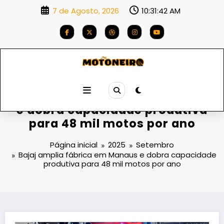
Saltar
7 de Agosto, 2026
10:31:43 AM
para
o
conteúdo
Bajaj amplia fábrica em Manaus
e dobra capacidade produtiva
para 48 mil motos por ano
Página inicial
2025
Setembro
Bajaj amplia fábrica em Manaus e dobra capacidade
produtiva para 48 mil motos por ano