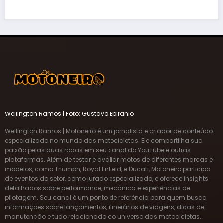
Wellington Ramos | Foto: Gustavo Epifanio
Wellington Ramos | Motoneiro é um jornalista e criador de conteúdo
especializado no mundo das motocicletas. Ele compartilha sua
paixão pelas duas rodas em seu canal do YouTube e outras
plataformas. Além de testar e avaliar motos de diferentes marcas e
modelos, como Triumph, Royal Enfield, e Ducati, Motoneiro participa
de eventos do setor, como jurado especializado, e oferece insights
detalhados sobre performance, mecânica e experiências de
pilotagem. Seu canal é um ponto de referência para quem busca
informações sobre lançamentos, itinerários de viagens, dicas de
manutenção e tudo relacionado ao universo das motocicletas.