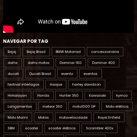
NAVEGAR POR TAG
Bajaj
Bajaj Brasil
BMW Motorrad
concessionária
dafra
dafra motos
Dominar 160
Dominar 400
ducati
Ducati Brasil
evento
eventos
festival interlagos
Haojue
harley davidson
Himalayan
Honda
Hunter 350
Kawasaki
kymco
Lançamentos
meteor 350
moto1000 GP
Moto elétrica
Moto Morini
Motos
motovelocidade
Royal Enfield
SBM
scooter
scooter elétrica
Scrambler 400x