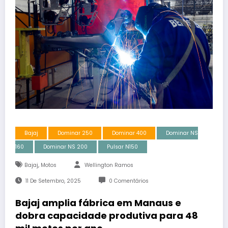
Bajaj
Dominar 250
Dominar 400
Dominar NS
160
Dominar NS 200
Pulsar N150
,
Bajaj
Motos
Wellington Ramos
11 De Setembro, 2025
0 Comentários
Bajaj amplia fábrica em Manaus e
dobra capacidade produtiva para 48