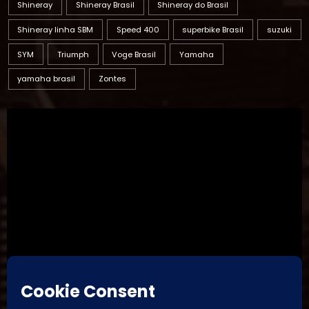
Shineray
Shineray Brasil
Shineray do Brasil
Shineray linha SBM
Speed 400
superbike Brasil
suzuki
SYM
Triumph
Voge Brasil
Yamaha
yamaha brasil
Zontes