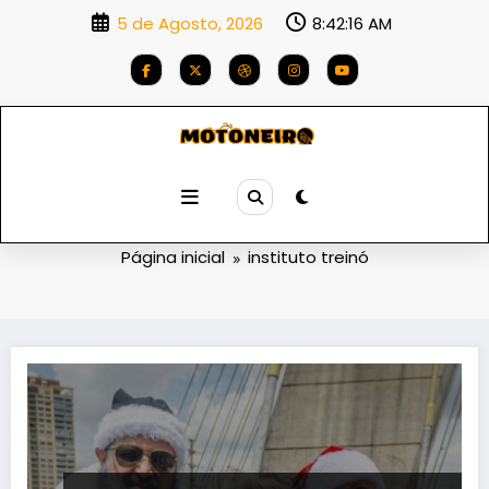
Saltar
5 de Agosto, 2026
8:42:16 AM
para
o
conteúdo
Etiqueta: instituto treinó
Página inicial
instituto treinó