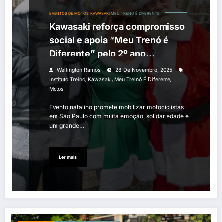
EVENTOS DE MOTOS
KAWASAKI
MEU TRENÓ É DIFERENTE
Kawasaki reforça compromisso
social e apoia “Meu Trenó é
Diferente” pelo 2º ano
consecutivo
Wellington Ramos
28 De Novembro, 2025
,
,
,
Instituto Treinó
Kawasaki
Meu Treinó É Diferente
Motos
Evento natalino promete mobilizar motociclistas
em São Paulo com muita emoção, solidariedade e
um grande…
Ler mais