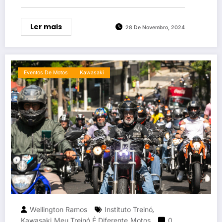
Ler mais
28 De Novembro, 2024
Eventos De Motos
Kawasaki
Wellington Ramos
Instituto Treinó
,
Kawasaki
Meu Treinó É Diferente
Motos
0
,
,