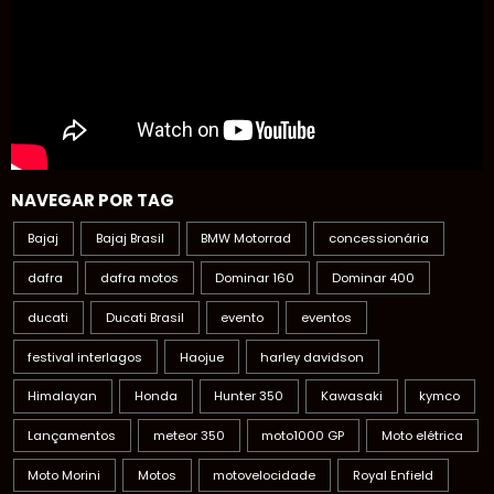
NAVEGAR POR TAG
Bajaj
Bajaj Brasil
BMW Motorrad
concessionária
dafra
dafra motos
Dominar 160
Dominar 400
ducati
Ducati Brasil
evento
eventos
festival interlagos
Haojue
harley davidson
Himalayan
Honda
Hunter 350
Kawasaki
kymco
Lançamentos
meteor 350
moto1000 GP
Moto elétrica
Moto Morini
Motos
motovelocidade
Royal Enfield