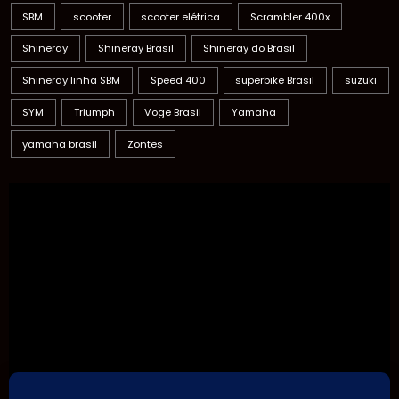
SBM
scooter
scooter elétrica
Scrambler 400x
Shineray
Shineray Brasil
Shineray do Brasil
Shineray linha SBM
Speed 400
superbike Brasil
suzuki
SYM
Triumph
Voge Brasil
Yamaha
yamaha brasil
Zontes